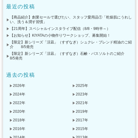
最近の投稿
【商品紹介】創業セールで選びたい、スタッフ愛用品①「乾燥肌にうれし
い、洗う＆潤す習慣」
【21周年】スペシャルインスタライブ配信（8/8・9時半～）
【お知らせ】KIYATAの小物作りワークショップ、募集開始！
【限定】新シリーズ「涼凪」（すずなぎ）シュクレ・ブレンド精油のご紹
介 8/5発売
【限定】新シリーズ「涼凪」（すずなぎ）石鹸・バスソルトのご紹介
8/5発売
過去の投稿
2026年
2025年
2024年
2023年
2022年
2021年
2020年
2019年
2018年
2017年
2016年
2015年
2014年
2013年