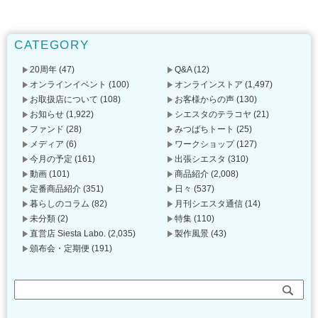
CATEGORY
20周年
(47)
Q&A
(12)
オンラインイベント
(100)
オンラインストア
(1,497)
お取扱店について
(108)
お客様からの声
(130)
お知らせ
(1,922)
シエスタのテラコヤ
(21)
ファンド
(28)
みつばちトート
(25)
メディア
(6)
ワークショップ
(127)
今月の予定
(161)
出張シエスタ
(310)
動画
(101)
商品紹介
(2,008)
定番商品紹介
(351)
日々
(537)
暮らしのコラム
(82)
月刊シエスタ通信
(14)
未分類
(2)
特集
(110)
直営店 Siesta Labo.
(2,035)
製作風景
(43)
頒布会・定期便
(191)