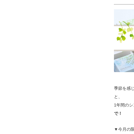
季節を感
と、
1年間の
で！
▼今月の