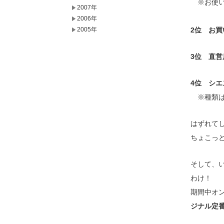
※お使い
2007年
2006年
2位 お買
2005年
3位 直
4位 シエ
※種類は
はずれて
ちょこっ
そして、
わけ！
期間中オン
ジナル定番