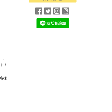
に、
ト！
1名様