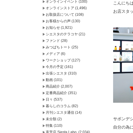
オンラインイベント
(100)
こんにち
オンラインストア
(1,496)
お店スタ
お取扱店について
(108)
お客様からの声
(130)
お知らせ
(1,921)
シエスタのテラコヤ
(21)
ファンド
(28)
みつばちトート
(25)
メディア
(6)
ワークショップ
(127)
今月の予定
(161)
出張シエスタ
(310)
動画
(101)
商品紹介
(2,007)
定番商品紹介
(351)
日々
(537)
暮らしのコラム
(82)
月刊シエスタ通信
(14)
サボンデ
未分類
(2)
特集
(110)
自分の為
直営店 Siesta Labo.
(2,034)