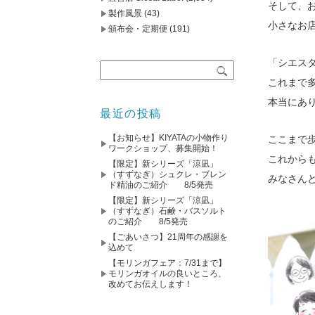
そして、
製作風景
(43)
小さなお
頒布会・定期便
(191)
「シエスタ
これまで
本当にあ
最近の投稿
【お知らせ】KIYATAの小物作り
ここまで
ワークショップ、募集開始！
これから
【限定】新シリーズ「涼凪」
（すずなぎ）シュクレ・ブレン
みなさん
ド精油のご紹介 8/5発売
【限定】新シリーズ「涼凪」
（すずなぎ）石鹸・バスソルト
のご紹介 8/5発売
【ごあいさつ】21周年の感謝を
込めて
【モリンガフェア：7/31まで】
モリンガオイルの良いところ、
改めてお伝えします！