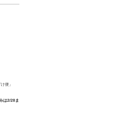
どけ便」
は2/28ま