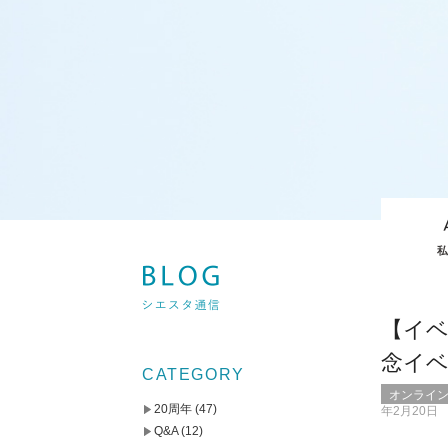
【イ
念イ
CATEGORY
オンライ
20周年
(47)
年2月20日
Q&A
(12)