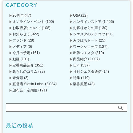
CATEGORY
20周年
(47)
Q&A
(12)
オンラインイベント
(100)
オンラインストア
(1,496)
お取扱店について
(108)
お客様からの声
(130)
お知らせ
(1,922)
シエスタのテラコヤ
(21)
ファンド
(28)
みつばちトート
(25)
メディア
(6)
ワークショップ
(127)
今月の予定
(161)
出張シエスタ
(310)
動画
(101)
商品紹介
(2,007)
定番商品紹介
(351)
日々
(537)
暮らしのコラム
(82)
月刊シエスタ通信
(14)
未分類
(2)
特集
(110)
直営店 Siesta Labo.
(2,034)
製作風景
(43)
頒布会・定期便
(191)
最近の投稿