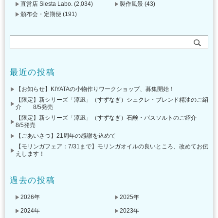
直営店 Siesta Labo.
(2,034)
製作風景
(43)
頒布会・定期便
(191)
最近の投稿
【お知らせ】KIYATAの小物作りワークショップ、募集開始！
【限定】新シリーズ「涼凪」（すずなぎ）シュクレ・ブレンド精油のご紹
介 8/5発売
【限定】新シリーズ「涼凪」（すずなぎ）石鹸・バスソルトのご紹介
8/5発売
【ごあいさつ】21周年の感謝を込めて
【モリンガフェア：7/31まで】モリンガオイルの良いところ、改めてお伝
えします！
過去の投稿
2026年
2025年
2024年
2023年