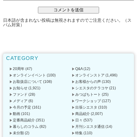
日本語が含まれない投稿は無視されますのでご注意ください。（ス
パム対策）
CATEGORY
20周年
(47)
Q&A
(12)
オンラインイベント
(100)
オンラインストア
(1,496)
お取扱店について
(108)
お客様からの声
(130)
お知らせ
(1,921)
シエスタのテラコヤ
(21)
ファンド
(28)
みつばちトート
(25)
メディア
(6)
ワークショップ
(127)
今月の予定
(161)
出張シエスタ
(310)
動画
(101)
商品紹介
(2,007)
定番商品紹介
(351)
日々
(537)
暮らしのコラム
(82)
月刊シエスタ通信
(14)
未分類
(2)
特集
(110)