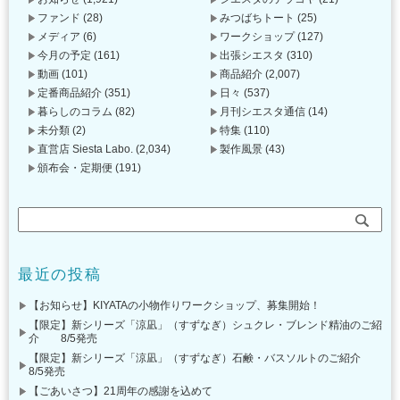
ファンド
(28)
みつばちトート
(25)
メディア
(6)
ワークショップ
(127)
今月の予定
(161)
出張シエスタ
(310)
動画
(101)
商品紹介
(2,007)
定番商品紹介
(351)
日々
(537)
暮らしのコラム
(82)
月刊シエスタ通信
(14)
未分類
(2)
特集
(110)
直営店 Siesta Labo.
(2,034)
製作風景
(43)
頒布会・定期便
(191)
最近の投稿
【お知らせ】KIYATAの小物作りワークショップ、募集開始！
【限定】新シリーズ「涼凪」（すずなぎ）シュクレ・ブレンド精油のご紹
介 8/5発売
【限定】新シリーズ「涼凪」（すずなぎ）石鹸・バスソルトのご紹介
8/5発売
【ごあいさつ】21周年の感謝を込めて