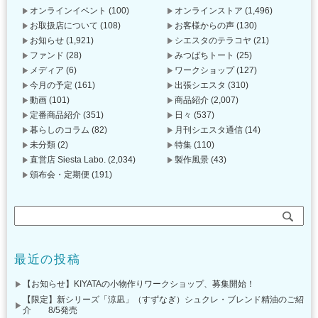
オンラインイベント
(100)
オンラインストア
(1,496)
お取扱店について
(108)
お客様からの声
(130)
お知らせ
(1,921)
シエスタのテラコヤ
(21)
ファンド
(28)
みつばちトート
(25)
メディア
(6)
ワークショップ
(127)
今月の予定
(161)
出張シエスタ
(310)
動画
(101)
商品紹介
(2,007)
定番商品紹介
(351)
日々
(537)
暮らしのコラム
(82)
月刊シエスタ通信
(14)
未分類
(2)
特集
(110)
直営店 Siesta Labo.
(2,034)
製作風景
(43)
頒布会・定期便
(191)
最近の投稿
【お知らせ】KIYATAの小物作りワークショップ、募集開始！
【限定】新シリーズ「涼凪」（すずなぎ）シュクレ・ブレンド精油のご紹
介 8/5発売