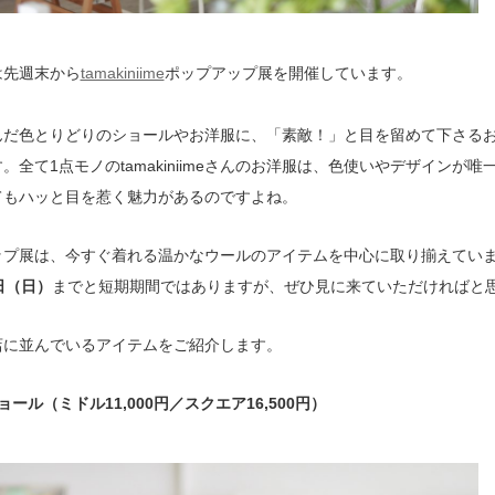
は先週末から
tamakiniime
ポップアップ展を開催しています。
んだ色とりどりのショールやお洋服に、「素敵！」と目を留めて下さる
。全て1点モノのtamakiniimeさんのお洋服は、色使いやデザインが唯
てもハッと目を惹く魅力があるのですよね。
ップ展は、今すぐ着れる温かなウールのアイテムを中心に取り揃えてい
日（日）
までと短期期間ではありますが、ぜひ見に来ていただければと
店に並んでいるアイテムをご紹介します。
ョール（ミドル11,000円／スクエア16,500円）