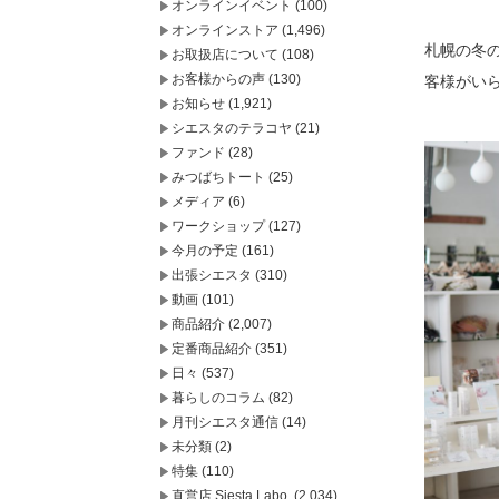
オンラインイベント
(100)
オンラインストア
(1,496)
札幌の冬
お取扱店について
(108)
お客様からの声
(130)
客様がい
お知らせ
(1,921)
シエスタのテラコヤ
(21)
ファンド
(28)
みつばちトート
(25)
メディア
(6)
ワークショップ
(127)
今月の予定
(161)
出張シエスタ
(310)
動画
(101)
商品紹介
(2,007)
定番商品紹介
(351)
日々
(537)
暮らしのコラム
(82)
月刊シエスタ通信
(14)
未分類
(2)
特集
(110)
直営店 Siesta Labo.
(2,034)