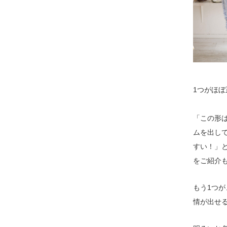
1つがほ
「この形
ムを出し
すい！」
をご紹介
もう1つ
情が出せ