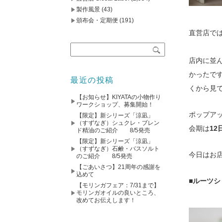
製作風景
(43)
頒布会・定期便
(191)
直営店で
店内に並
かったです
最近の投稿
くから見
【お知らせ】KIYATAの小物作り
ワークショップ、募集開始！
ポップア
【限定】新シリーズ「涼凪」
（すずなぎ）シュクレ・ブレン
会期は
12
ド精油のご紹介 8/5発売
【限定】新シリーズ「涼凪」
（すずなぎ）石鹸・バスソルト
今日はお
のご紹介 8/5発売
【ごあいさつ】21周年の感謝を
込めて
■ルーツシ
【モリンガフェア：7/31まで】
モリンガオイルの良いところ、
改めてお伝えします！