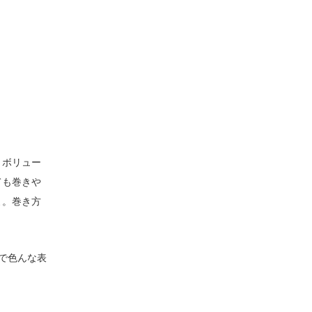
くボリュー
ても巻きや
よ。巻き方
で色んな表