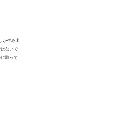
にしか生み出
ではないで
手に取って