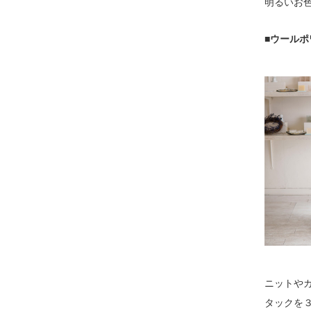
明るいお
■ウールポ
ニットや
タックを