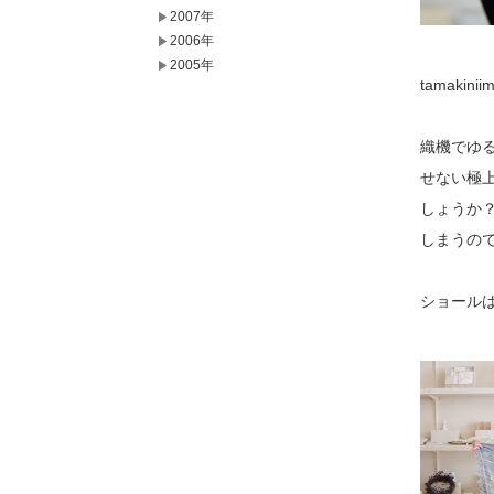
2007年
2006年
2005年
tamaki
織機でゆる
せない極
しょうか
しまうの
ショール