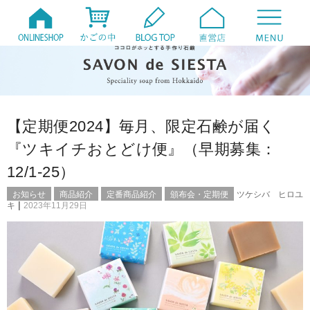
【定期便2024】毎月、限定石鹸が届く
『ツキイチおとどけ便』（早期募集：
12/1-25）
お知らせ
商品紹介
定番商品紹介
頒布会・定期便
ツケシバ ヒロユ
|
キ
2023年11月29日