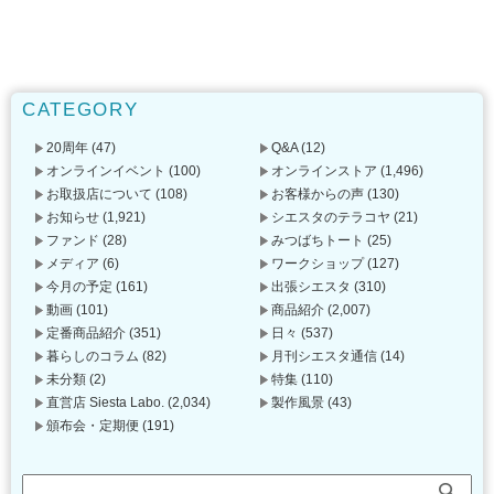
CATEGORY
20周年
(47)
Q&A
(12)
オンラインイベント
(100)
オンラインストア
(1,496)
お取扱店について
(108)
お客様からの声
(130)
お知らせ
(1,921)
シエスタのテラコヤ
(21)
ファンド
(28)
みつばちトート
(25)
メディア
(6)
ワークショップ
(127)
今月の予定
(161)
出張シエスタ
(310)
動画
(101)
商品紹介
(2,007)
定番商品紹介
(351)
日々
(537)
暮らしのコラム
(82)
月刊シエスタ通信
(14)
未分類
(2)
特集
(110)
直営店 Siesta Labo.
(2,034)
製作風景
(43)
頒布会・定期便
(191)