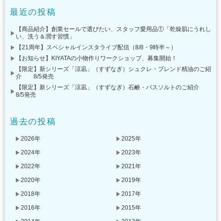
最近の投稿
【商品紹介】創業セールで選びたい、スタッフ愛用品①「乾燥肌にうれし
い、洗う＆潤す習慣」
【21周年】スペシャルインスタライブ配信（8/8・9時半～）
【お知らせ】KIYATAの小物作りワークショップ、募集開始！
【限定】新シリーズ「涼凪」（すずなぎ）シュクレ・ブレンド精油のご紹
介 8/5発売
【限定】新シリーズ「涼凪」（すずなぎ）石鹸・バスソルトのご紹介
8/5発売
過去の投稿
2026年
2025年
2024年
2023年
2022年
2021年
2020年
2019年
2018年
2017年
2016年
2015年