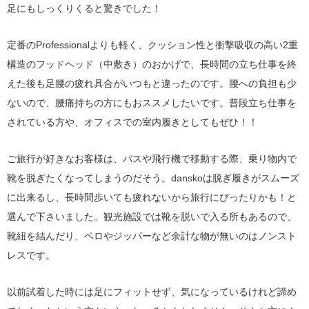
足にもしっくりくると驚きでした！
定番のProfessionalよりも軽く、クッション性と衝撃吸収の高い2重
構造のフッドヘッド（中敷き）のおかげで、長時間の立ち仕事を終
えた後も足腰の疲れ具合がいつもと違ったのです。腰への負担も少
ないので、腰痛持ちの方にもおススメしたいです。普段立ち仕事を
されている方や、オフィスでの室内履きとしてもぜひ！！
ご旅行が好きなお客様は、バスや飛行機で移動する際、乗り物内で
靴を脱ぎたくなってしまうのだそう。danskoは脱ぎ履きがスムーズ
に出来るし、長時間歩いても疲れないから旅行にぴったりかも！と
選んで下さいました。観光施設では靴を脱いで入る所もあるので、
靴紐を結んだり、ベロやジッパーなど余計な物が無いのはノンスト
レスです。
以前試着した時には足にフィットせず、気になっているけれど諦め