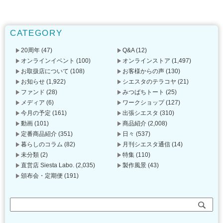
CATEGORY
20周年
(47)
Q&A
(12)
オンラインイベント
(100)
オンラインストア
(1,497)
お取扱店について
(108)
お客様からの声
(130)
お知らせ
(1,922)
シエスタのテラコヤ
(21)
ファンド
(28)
みつばちトート
(25)
メディア
(6)
ワークショップ
(127)
今月の予定
(161)
出張シエスタ
(310)
動画
(101)
商品紹介
(2,008)
定番商品紹介
(351)
日々
(537)
暮らしのコラム
(82)
月刊シエスタ通信
(14)
未分類
(2)
特集
(110)
直営店 Siesta Labo.
(2,035)
製作風景
(43)
頒布会・定期便
(191)