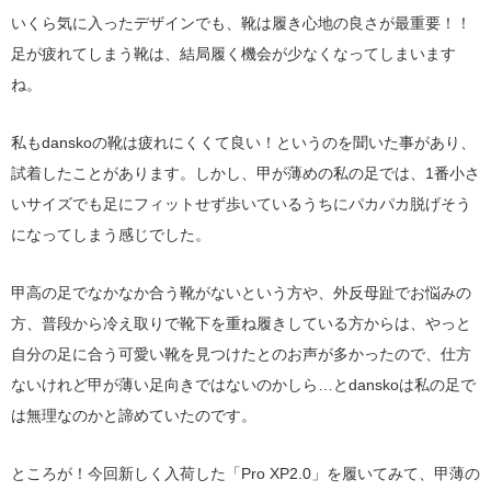
いくら気に入ったデザインでも、靴は履き心地の良さが最重要！！
足が疲れてしまう靴は、結局履く機会が少なくなってしまいます
ね。
私もdanskoの靴は疲れにくくて良い！というのを聞いた事があり、
試着したことがあります。しかし、甲が薄めの私の足では、1番小さ
いサイズでも足にフィットせず歩いているうちにパカパカ脱げそう
になってしまう感じでした。
甲高の足でなかなか合う靴がないという方や、外反母趾でお悩みの
方、普段から冷え取りで靴下を重ね履きしている方からは、やっと
自分の足に合う可愛い靴を見つけたとのお声が多かったので、仕方
ないけれど甲が薄い足向きではないのかしら…とdanskoは私の足で
は無理なのかと諦めていたのです。
ところが！今回新しく入荷した「Pro XP2.0」を履いてみて、甲薄の