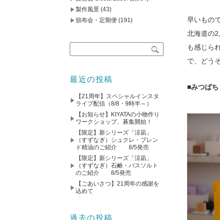
製作風景
(43)
早いもの
頒布会・定期便
(191)
北海道の
も感じら
で、どう
最近の投稿
■みつば
【21周年】スペシャルインスタ
ライブ配信（8/8・9時半～）
【お知らせ】KIYATAの小物作り
ワークショップ、募集開始！
【限定】新シリーズ「涼凪」
（すずなぎ）シュクレ・ブレン
ド精油のご紹介 8/5発売
【限定】新シリーズ「涼凪」
（すずなぎ）石鹸・バスソルト
のご紹介 8/5発売
【ごあいさつ】21周年の感謝を
込めて
過去の投稿