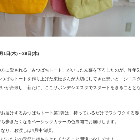
1日(木)～29日(木)
の方に愛される「みつばちトート」がいったん幕を下ろしたのが、昨年5
みつばちトートを作り上げた束松さんが大切にしてきた想いと、シエス
想いが合致し、新たに、ここサボンデシエスタでスタートをきることと
がお届けするみつばちトート第1弾は、持っているだけでワクワクする春
持ち歩きたくなるベーシックカラーの色展開でお届けします。
となり、お渡しは4月中旬頃。
にぴったりの季節に持ち歩きたくなること間違いなしです！