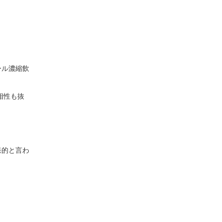
。
ール濃縮飲
相性も抜
果的と言わ