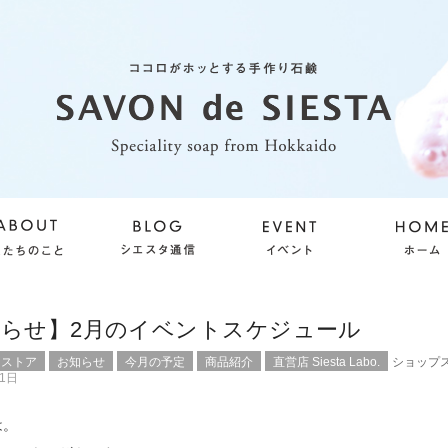
知らせ】2月のイベントスケジュール
ンストア
お知らせ
今月の予定
商品紹介
直営店 Siesta Labo.
ショップ
31日
は。