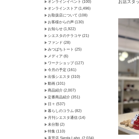
お店スタ
オンラインイベント
(100)
オンラインストア
(1,496)
お取扱店について
(108)
お客様からの声
(130)
お知らせ
(1,922)
シエスタのテラコヤ
(21)
ファンド
(28)
みつばちトート
(25)
メディア
(6)
ワークショップ
(127)
今月の予定
(161)
出張シエスタ
(310)
動画
(101)
商品紹介
(2,007)
定番商品紹介
(351)
日々
(537)
暮らしのコラム
(82)
月刊シエスタ通信
(14)
未分類
(2)
特集
(110)
直営店 Siesta Labo.
(2,034)