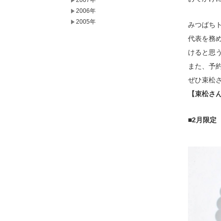
2007年
2006年
2005年
みつばち
代表を務
けると思
また、予
ぜひ束松
【束松さん
■2月限定