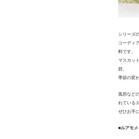
シリーズ
コーディ
料です。
マスカッ
群。
季節の変
風邪など
れている
ぜひお手
■ルアモ