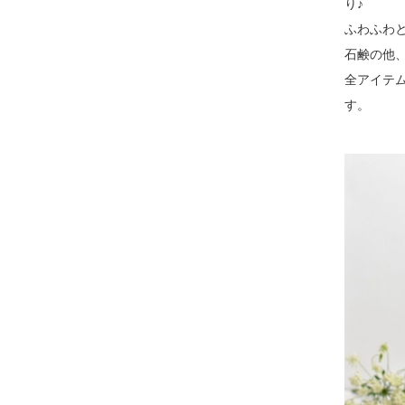
り♪
ふわふわ
石鹸の他
全アイテ
す。