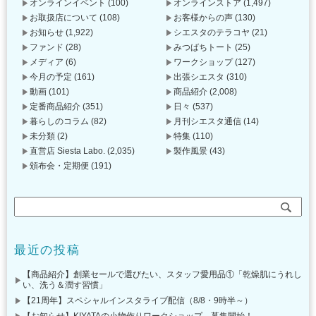
オンラインイベント
(100)
オンラインストア
(1,497)
お取扱店について
(108)
お客様からの声
(130)
お知らせ
(1,922)
シエスタのテラコヤ
(21)
ファンド
(28)
みつばちトート
(25)
メディア
(6)
ワークショップ
(127)
今月の予定
(161)
出張シエスタ
(310)
動画
(101)
商品紹介
(2,008)
定番商品紹介
(351)
日々
(537)
暮らしのコラム
(82)
月刊シエスタ通信
(14)
未分類
(2)
特集
(110)
直営店 Siesta Labo.
(2,035)
製作風景
(43)
頒布会・定期便
(191)
最近の投稿
【商品紹介】創業セールで選びたい、スタッフ愛用品①「乾燥肌にうれし
い、洗う＆潤す習慣」
【21周年】スペシャルインスタライブ配信（8/8・9時半～）
【お知らせ】KIYATAの小物作りワークショップ、募集開始！