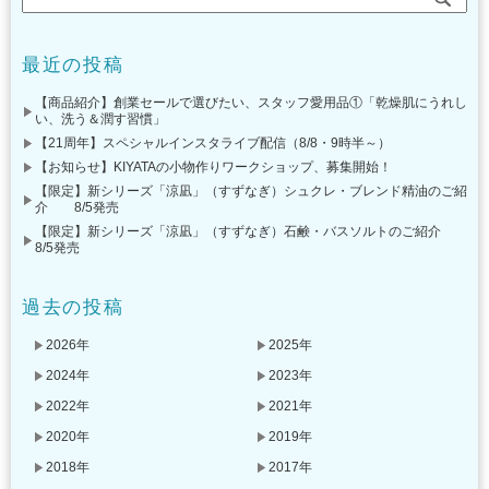
最近の投稿
【商品紹介】創業セールで選びたい、スタッフ愛用品①「乾燥肌にうれし
い、洗う＆潤す習慣」
【21周年】スペシャルインスタライブ配信（8/8・9時半～）
【お知らせ】KIYATAの小物作りワークショップ、募集開始！
【限定】新シリーズ「涼凪」（すずなぎ）シュクレ・ブレンド精油のご紹
介 8/5発売
【限定】新シリーズ「涼凪」（すずなぎ）石鹸・バスソルトのご紹介
8/5発売
過去の投稿
2026年
2025年
2024年
2023年
2022年
2021年
2020年
2019年
2018年
2017年