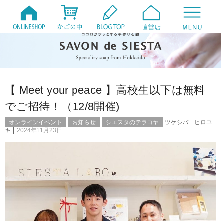
【 Meet your peace 】高校生以下は無料
でご招待！（12/8開催)
オンラインイベント
お知らせ
シエスタのテラコヤ
ツケシバ ヒロユ
|
キ
2024年11月23日