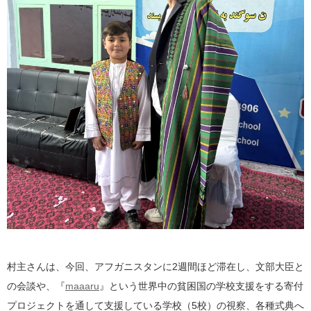
村主さんは、今回、アフガニスタンに2週間ほど滞在し、文部大臣と
の会談や、『
maaaru
』という世界中の貧困国の学校支援をする寄付
プロジェクトを通して支援している学校（5校）の視察、各種式典へ