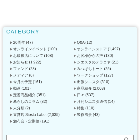
CATEGORY
20周年
(47)
Q&A
(12)
オンラインイベント
(100)
オンラインストア
(1,497)
お取扱店について
(108)
お客様からの声
(130)
お知らせ
(1,922)
シエスタのテラコヤ
(21)
ファンド
(28)
みつばちトート
(25)
メディア
(6)
ワークショップ
(127)
今月の予定
(161)
出張シエスタ
(310)
動画
(101)
商品紹介
(2,008)
定番商品紹介
(351)
日々
(537)
暮らしのコラム
(82)
月刊シエスタ通信
(14)
未分類
(2)
特集
(110)
直営店 Siesta Labo.
(2,035)
製作風景
(43)
頒布会・定期便
(191)