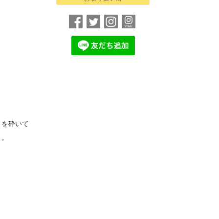
」を砕いて
と。