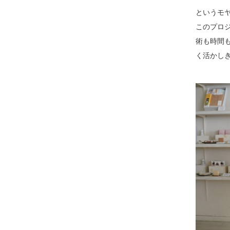
というモ
このプロ
術も時間
く活かし