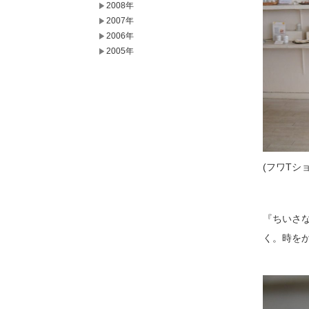
2008年
2007年
2006年
2005年
(フワTシ
『ちいさ
く。時をか