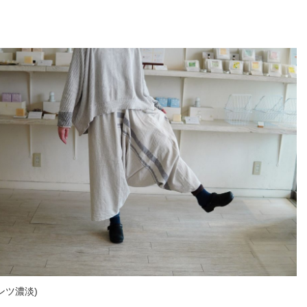
！
ンツ濃淡)