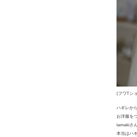
(フワTシ
ハギレか
お洋服を
tamak
本当はハ