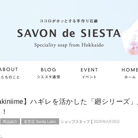
makiniime】ハギレを活かした「廻シリーズ
た！
|
商品紹介
直営店 Siesta Labo.
ショップスタッフ
2025年4月26日
は。