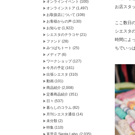
オンラインイベント
(100)
お店スタ
オンラインストア
(1,497)
お取扱店について
(108)
お客様からの声
(130)
ここ数日
お知らせ
(1,922)
シエスタ
シエスタのテラコヤ
(21)
時間によ
ファンド
(28)
ちでいっ
みつばちトート
(25)
メディア
(6)
ワークショップ
(127)
今月の予定
(161)
出張シエスタ
(310)
動画
(101)
商品紹介
(2,008)
定番商品紹介
(351)
日々
(537)
暮らしのコラム
(82)
月刊シエスタ通信
(14)
未分類
(2)
特集
(110)
直営店 Siesta Labo.
(2,035)