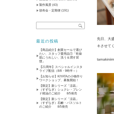
製作風景
(43)
頒布会・定期便
(191)
先日、大盛
最近の投稿
キさせて
【商品紹介】創業セールで選び
たい、スタッフ愛用品①「乾燥
肌にうれしい、洗う＆潤す習
tamak
慣」
【21周年】スペシャルインスタ
ライブ配信（8/8・9時半～）
【お知らせ】KIYATAの小物作り
ワークショップ、募集開始！
【限定】新シリーズ「涼凪」
（すずなぎ）シュクレ・ブレン
ド精油のご紹介 8/5発売
【限定】新シリーズ「涼凪」
（すずなぎ）石鹸・バスソルト
のご紹介 8/5発売