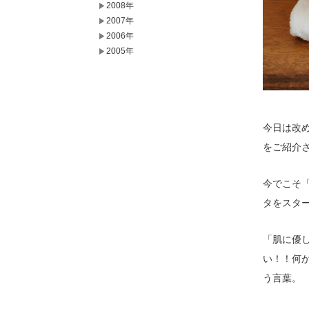
2008年
2007年
2006年
2005年
今日は改
をご紹介
今でこそ
タをスタ
「肌に優
い！！何
う言葉。