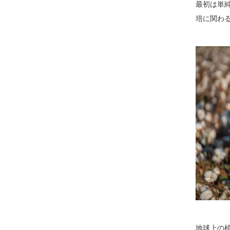
最初は単
培に関わ
地球上の