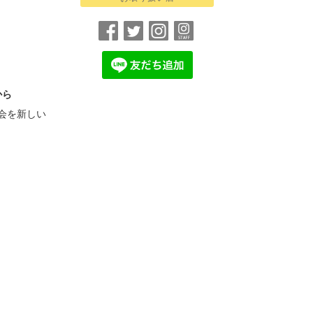
から
会を新しい