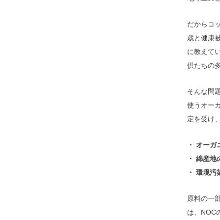
だからコ
歳と健康
に教えて
供たちの
そんな問
使うオー
定を受け
・ オーガ
・ 綿産
・ 環境
原料の一
は、NOC