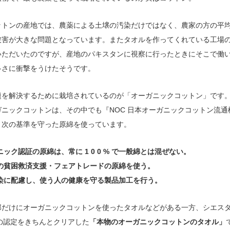
ットンの産地では、農薬による土壌の汚染だけではなく、農家の方の平均
被害が大きな問題となっています。またタオルを作ってくれている工場
いただいたのですが、産地のパキスタンに視察に行ったときにそこで働
多さに衝撃をうけたそうです。
題を解決するために栽培されているのが「オーガニックコットン」です
ガニックコットンは、その中でも『NOC 日本オーガニックコットン流通
、次の基準を守った原綿を使っています。
ニック認証の原綿は、常に 1 0 0 % で一般綿とは混ぜない。
地の貧困救済支援・フェアトレードの原綿を使う。
汚染に配慮し、使う人の健康を守る製品加工を行う。
部だけにオーガニックコットンを使ったタオルなどがある一方、シエス
の認定をきちんとクリアした
「本物のオーガニックコットンのタオル」