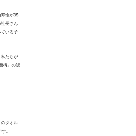
寿命が35
の社長さん
いている子
。私たちが
機構』の認
タのタオル
です。