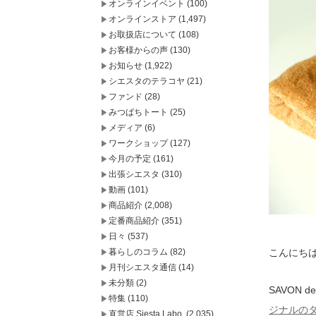
オンラインイベント
(100)
オンラインストア
(1,497)
お取扱店について
(108)
お客様からの声
(130)
お知らせ
(1,922)
シエスタのテラコヤ
(21)
ファンド
(28)
みつばちトート
(25)
メディア
(6)
ワークショップ
(127)
今月の予定
(161)
出張シエスタ
(310)
動画
(101)
商品紹介
(2,008)
定番商品紹介
(351)
日々
(537)
暮らしのコラム
(82)
こんにち
月刊シエスタ通信
(14)
未分類
(2)
SAVON
特集
(110)
ジナルの
直営店 Siesta Labo.
(2,035)