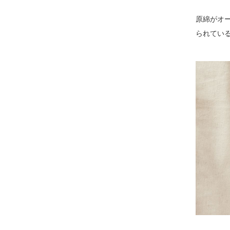
原綿がオ
られてい