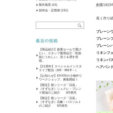
創業192
製作風景
(43)
頒布会・定期便
(191)
長く作り
プレーンウ
プレーンフ
最近の投稿
プレーンバ
【商品紹介】創業セールで選び
リネンフェ
たい、スタッフ愛用品①「乾燥
肌にうれしい、洗う＆潤す習
リネンバス
慣」
【21周年】スペシャルインスタ
ヘアバンド
ライブ配信（8/8・9時半～）
【お知らせ】KIYATAの小物作り
ワークショップ、募集開始！
【限定】新シリーズ「涼凪」
（すずなぎ）シュクレ・ブレン
ド精油のご紹介 8/5発売
【限定】新シリーズ「涼凪」
（すずなぎ）石鹸・バスソルト
のご紹介 8/5発売