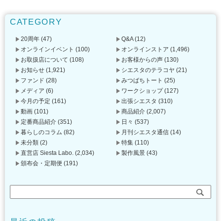
CATEGORY
20周年
(47)
Q&A
(12)
オンラインイベント
(100)
オンラインストア
(1,496)
お取扱店について
(108)
お客様からの声
(130)
お知らせ
(1,921)
シエスタのテラコヤ
(21)
ファンド
(28)
みつばちトート
(25)
メディア
(6)
ワークショップ
(127)
今月の予定
(161)
出張シエスタ
(310)
動画
(101)
商品紹介
(2,007)
定番商品紹介
(351)
日々
(537)
暮らしのコラム
(82)
月刊シエスタ通信
(14)
未分類
(2)
特集
(110)
直営店 Siesta Labo.
(2,034)
製作風景
(43)
頒布会・定期便
(191)