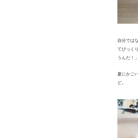
自分では
てびっく
うんだ！
夏にかご
ど。