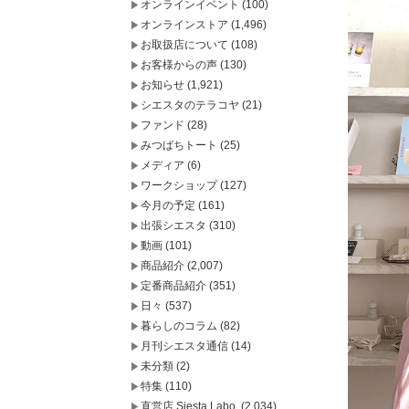
オンラインイベント
(100)
オンラインストア
(1,496)
お取扱店について
(108)
お客様からの声
(130)
お知らせ
(1,921)
シエスタのテラコヤ
(21)
ファンド
(28)
みつばちトート
(25)
メディア
(6)
ワークショップ
(127)
今月の予定
(161)
出張シエスタ
(310)
動画
(101)
商品紹介
(2,007)
定番商品紹介
(351)
日々
(537)
暮らしのコラム
(82)
月刊シエスタ通信
(14)
未分類
(2)
特集
(110)
直営店 Siesta Labo.
(2,034)