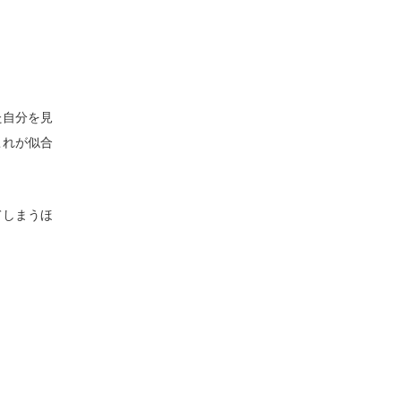
た自分を見
これが似合
てしまうほ