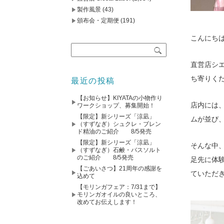
製作風景
(43)
頒布会・定期便
(191)
こんにち
直営店シエ
ち寄りく
最近の投稿
【お知らせ】KIYATAの小物作り
店内には
ワークショップ、募集開始！
【限定】新シリーズ「涼凪」
ムが並び
（すずなぎ）シュクレ・ブレン
ド精油のご紹介 8/5発売
【限定】新シリーズ「涼凪」
そんな中
（すずなぎ）石鹸・バスソルト
のご紹介 8/5発売
足先に体
【ごあいさつ】21周年の感謝を
ていただ
込めて
【モリンガフェア：7/31まで】
モリンガオイルの良いところ、
改めてお伝えします！