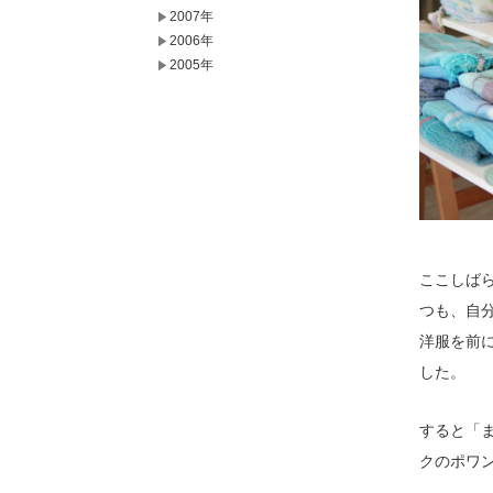
2007年
2006年
2005年
ここしば
つも、自分
洋服を前
した。
すると「
クのポワ