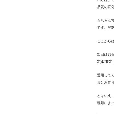
品質の変
もちろん
です。
開
ここから
次回は7
定)に改定
愛用して
員分お作
とはいえ
種類によ