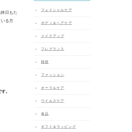
フェイシャルケア
最終日もた
ている方
ボディ＆ヘアケア
メイクアップ
フレグランス
雑貨
ファッション
オーラルケア
です。
ウイルスケア
食品
ギフト＆ラッピング