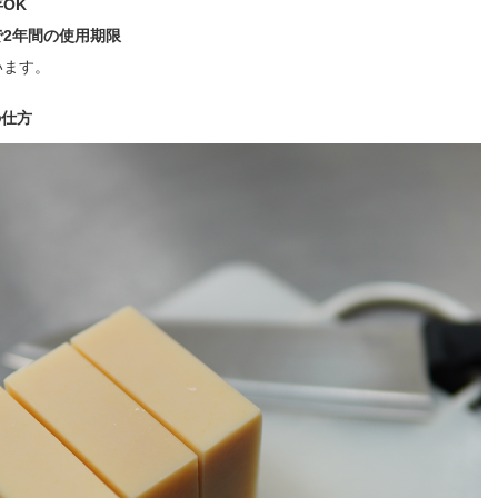
OK
で2年間の使用期限
います。
の仕方