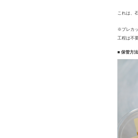
これは、
※プレカ
工程は不
■ 保管方