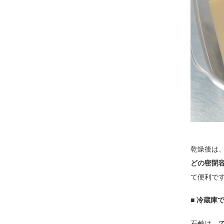
乾燥後は
どの密閉
て便利で
■ 冷蔵庫
石鹸は、