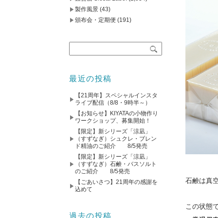
製作風景
(43)
頒布会・定期便
(191)
最近の投稿
【21周年】スペシャルインスタ
ライブ配信（8/8・9時半～）
【お知らせ】KIYATAの小物作り
ワークショップ、募集開始！
【限定】新シリーズ「涼凪」
（すずなぎ）シュクレ・ブレン
ド精油のご紹介 8/5発売
【限定】新シリーズ「涼凪」
（すずなぎ）石鹸・バスソルト
のご紹介 8/5発売
石鹸は真
【ごあいさつ】21周年の感謝を
込めて
この状態
過去の投稿