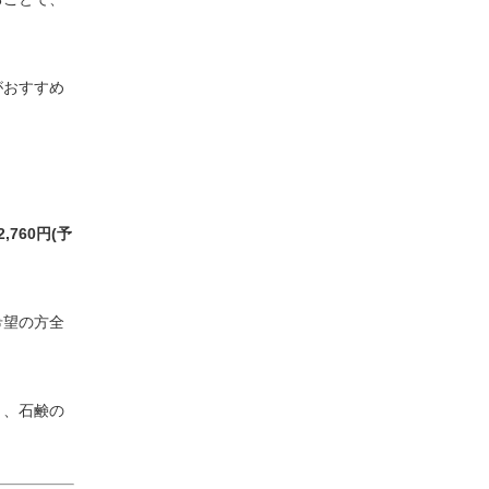
がおすすめ
,760円(予
希望の方全
き、石鹸の