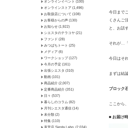
オンラインイベント
(100)
オンラインストア
(1,496)
今日まで
お取扱店について
(108)
くさんご
お客様からの声
(130)
お知らせ
(1,922)
と、お話
シエスタのテラコヤ
(21)
ファンド
(28)
それが…
みつばちトート
(25)
メディア
(6)
ワークショップ
(127)
今日はそ
今月の予定
(161)
出張シエスタ
(310)
まずは結
動画
(101)
商品紹介
(2,007)
ブロック石
定番商品紹介
(351)
日々
(537)
暮らしのコラム
(82)
ここから
月刊シエスタ通信
(14)
未分類
(2)
■ お届け
特集
(110)
直営店 Siesta Labo.
(2,034)