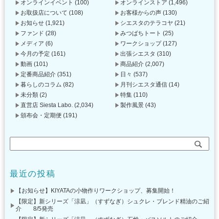
オンラインイベント
(100)
オンラインストア
(1,496)
お取扱店について
(108)
お客様からの声
(130)
お知らせ
(1,921)
シエスタのテラコヤ
(21)
ファンド
(28)
みつばちトート
(25)
メディア
(6)
ワークショップ
(127)
今月の予定
(161)
出張シエスタ
(310)
動画
(101)
商品紹介
(2,007)
定番商品紹介
(351)
日々
(537)
暮らしのコラム
(82)
月刊シエスタ通信
(14)
未分類
(2)
特集
(110)
直営店 Siesta Labo.
(2,034)
製作風景
(43)
頒布会・定期便
(191)
最近の投稿
【お知らせ】KIYATAの小物作りワークショップ、募集開始！
【限定】新シリーズ「涼凪」（すずなぎ）シュクレ・ブレンド精油のご紹
介 8/5発売