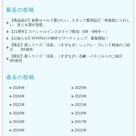
最近の投稿
【商品紹介】創業セールで選びたい、スタッフ愛用品①「乾燥肌にうれし
い、洗う＆潤す習慣」
【21周年】スペシャルインスタライブ配信（8/8・9時半～）
【お知らせ】KIYATAの小物作りワークショップ、募集開始！
【限定】新シリーズ「涼凪」（すずなぎ）シュクレ・ブレンド精油のご紹
介 8/5発売
【限定】新シリーズ「涼凪」（すずなぎ）石鹸・バスソルトのご紹介
8/5発売
過去の投稿
2026年
2025年
2024年
2023年
2022年
2021年
2020年
2019年
2018年
2017年
2016年
2015年