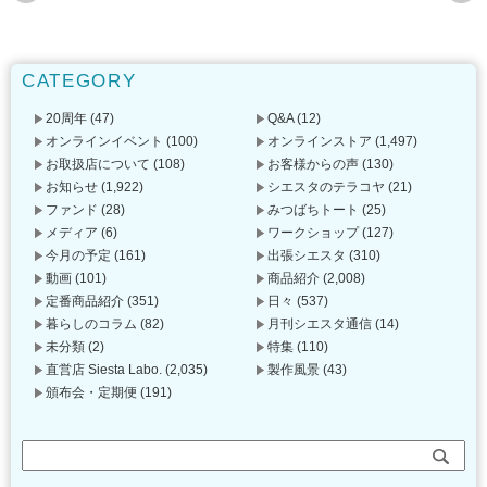
CATEGORY
20周年
(47)
Q&A
(12)
オンラインイベント
(100)
オンラインストア
(1,497)
お取扱店について
(108)
お客様からの声
(130)
お知らせ
(1,922)
シエスタのテラコヤ
(21)
ファンド
(28)
みつばちトート
(25)
メディア
(6)
ワークショップ
(127)
今月の予定
(161)
出張シエスタ
(310)
動画
(101)
商品紹介
(2,008)
定番商品紹介
(351)
日々
(537)
暮らしのコラム
(82)
月刊シエスタ通信
(14)
未分類
(2)
特集
(110)
直営店 Siesta Labo.
(2,035)
製作風景
(43)
頒布会・定期便
(191)