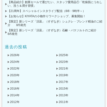
【商品紹介】創業セールで選びたい、スタッフ愛用品①「乾燥肌にうれし
い、洗う＆潤す習慣」
【21周年】スペシャルインスタライブ配信（8/8・9時半～）
【お知らせ】KIYATAの小物作りワークショップ、募集開始！
【限定】新シリーズ「涼凪」（すずなぎ）シュクレ・ブレンド精油のご紹
介 8/5発売
【限定】新シリーズ「涼凪」（すずなぎ）石鹸・バスソルトのご紹介
8/5発売
過去の投稿
2026年
2025年
2024年
2023年
2022年
2021年
2020年
2019年
2018年
2017年
2016年
2015年
2014年
2013年
2012年
2011年