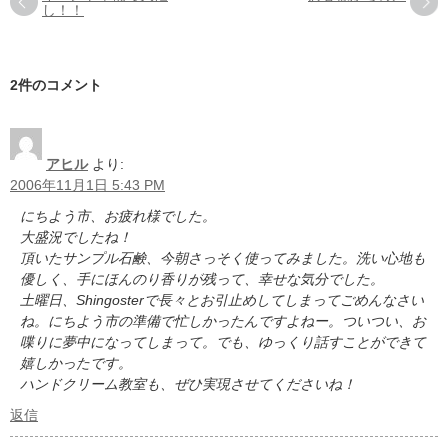
し！！
2件のコメント
アヒル
より:
2006年11月1日 5:43 PM
にちよう市、お疲れ様でした。
大盛況でしたね！
頂いたサンプル石鹸、今朝さっそく使ってみました。洗い心地も
優しく、手にほんのり香りが残って、幸せな気分でした。
土曜日、Shingosterで長々とお引止めしてしまってごめんなさい
ね。にちよう市の準備で忙しかったんですよねー。ついつい、お
喋りに夢中になってしまって。でも、ゆっくり話すことができて
嬉しかったです。
ハンドクリーム教室も、ぜひ実現させてくださいね！
返信