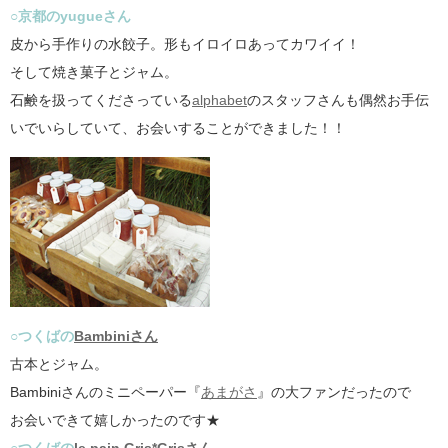
○京都のyugueさん
皮から手作りの水餃子。形もイロイロあってカワイイ！
そして焼き菓子とジャム。
石鹸を扱ってくださっている
alphabet
のスタッフさんも偶然お手伝
いでいらしていて、お会いすることができました！！
○つくばの
Bambiniさん
古本とジャム。
Bambiniさんのミニペーパー『
あまがさ
』の大ファンだったので
お会いできて嬉しかったのです★