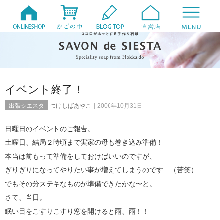
イベント終了！
|
出張シエスタ
つけしばあやこ
2006年10月31日
日曜日のイベントのご報告。
土曜日、結局２時頃まで実家の母も巻き込み準備！
本当は前もって準備をしておけばいいのですが、
ぎりぎりになってやりたい事が増えてしまうのです…（苦笑）
でもその分ステキなものが準備できたかな〜と。
さて、当日。
眠い目をこすりこすり窓を開けると雨、雨！！