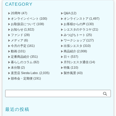
CATEGORY
20周年
(47)
Q&A
(12)
オンラインイベント
(100)
オンラインストア
(1,497)
お取扱店について
(108)
お客様からの声
(130)
お知らせ
(1,922)
シエスタのテラコヤ
(21)
ファンド
(28)
みつばちトート
(25)
メディア
(6)
ワークショップ
(127)
今月の予定
(161)
出張シエスタ
(310)
動画
(101)
商品紹介
(2,008)
定番商品紹介
(351)
日々
(537)
暮らしのコラム
(82)
月刊シエスタ通信
(14)
未分類
(2)
特集
(110)
直営店 Siesta Labo.
(2,035)
製作風景
(43)
頒布会・定期便
(191)
最近の投稿