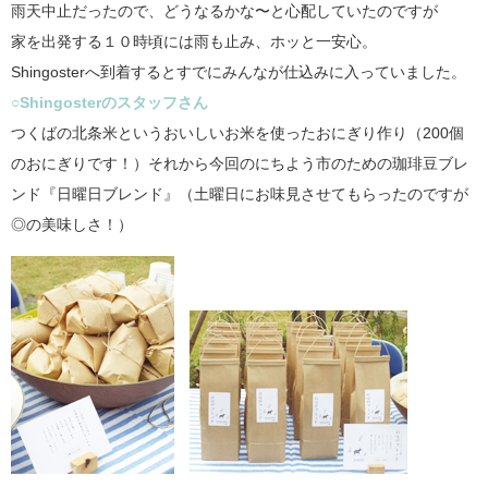
雨天中止だったので、どうなるかな〜と心配していたのですが
家を出発する１０時頃には雨も止み、ホッと一安心。
Shingosterへ到着するとすでにみんなが仕込みに入っていました。
○Shingosterのスタッフさん
つくばの北条米というおいしいお米を使ったおにぎり作り（200個
のおにぎりです！）それから今回のにちよう市のための珈琲豆ブレ
ンド『日曜日ブレンド』（土曜日にお味見させてもらったのですが
◎の美味しさ！）