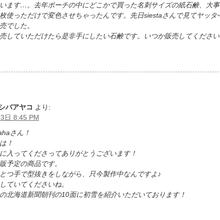
います…。去年ポーチの中にどこかで買った名刺サイズの紙石鹸、大事
枚使っただけで変色させちゃったんです。先日siestaさんで見てヤッタ
売でした。
していただけたら是非手にしたい石鹸です。いつか販売してくださいね(*
シバアヤコ
より:
3日 8:45 PM
nahaさん！
は！
に入ってくださってありがとうございます！
販予定の商品です。
とつ手で型抜きをしながら、只今製作中なんですよ♪
していてくださいね。
の北海道新聞朝刊の10面に初雪を紹介いただいております！