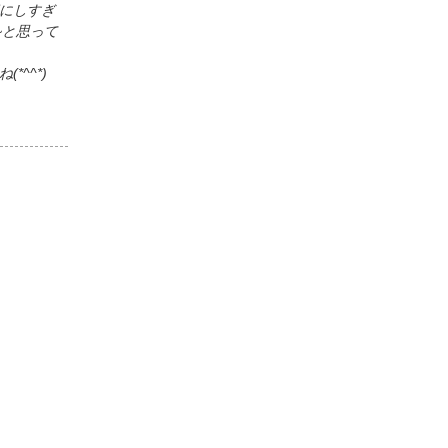
にしすぎ
~と思って
^^*)