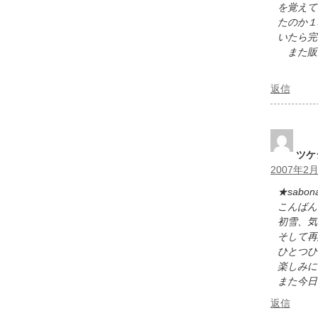
を覚えて
たのか１
いたら完
また販売
返信
ツケ
2007年2月
★sabo
こんばん
初雪、気
そして再
ひとつひ
楽しみに
また今日
返信