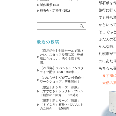
紙石鹸を
製作風景
(43)
旅行に行
頒布会・定期便
(191)
でも持ち
かといっ
そこでふ
ふだんの
最近の投稿
そんな時
【商品紹介】創業セールで選び
札幌市が
たい、スタッフ愛用品①「乾燥
肌にうれしい、洗う＆潤す習
のにあた
慣」
もちろん
【21周年】スペシャルインスタ
ライブ配信（8/8・9時半～）
まず肌
【お知らせ】KIYATAの小物作り
ワークショップ、募集開始！
天然の素
【限定】新シリーズ「涼凪」
（すずなぎ）シュクレ・ブレン
ド精油のご紹介 8/5発売
【限定】新シリーズ「涼凪」
（すずなぎ）石鹸・バスソルト
のご紹介 8/5発売