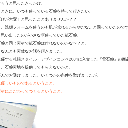
作ろうと思ったきっかけ。
くときに、いつも使っている石鹸を持って行きたい。
運びが大変！と思ったことありませんか？？
て、洗顔フォームを使うのも肌が荒れるからやだな…と困っていたので
と思い出したのが小さな頃使っていた紙石鹸。
石鹸と同じ素材で紙石鹸は作れないのかな〜？と。
、なんとも素敵なお話を頂きました。
主催する
札幌スタイル・デザインコンペ2004
に入賞した『雪石鹸』の商
り、石鹸素地を提供してもらえないかと。
喜んでお受けしました。いくつかの条件を挙げましたが。
に優しいものであるということ。
材にこだわってつくるということ。