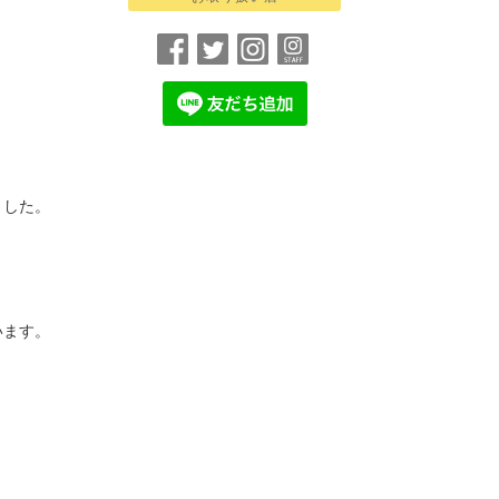
ました。
います。
？