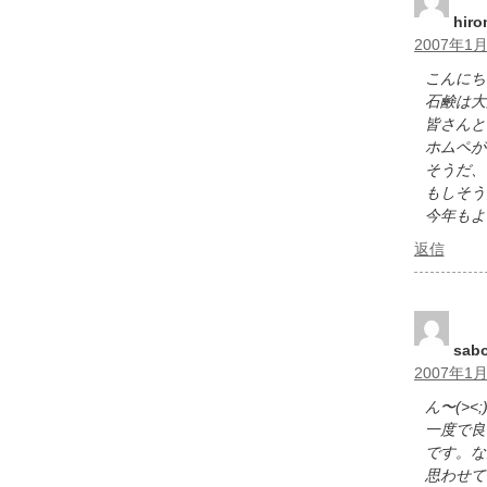
hir
2007年1月
こんにち
石鹸は大
皆さんと
ホムペが
そうだ、
もしそう
今年もよ
返信
sab
2007年1月
ん〜(><;
一度で良
です。な
思わせて