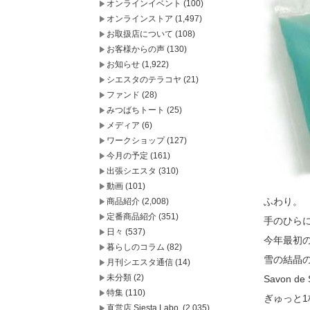
オンラインイベント
(100)
オンラインストア
(1,497)
お取扱店について
(108)
お客様からの声
(130)
お知らせ
(1,922)
シエスタのテラコヤ
(21)
ファンド
(28)
みつばちトート
(25)
メディア
(6)
ワークショップ
(127)
今月の予定
(161)
出張シエスタ
(310)
動画
(101)
ふわり。
商品紹介
(2,008)
定番商品紹介
(351)
手のひら
日々
(537)
今年最初
暮らしのコラム
(82)
雪の結晶
月刊シエスタ通信
(14)
未分類
(2)
Savon 
特集
(110)
ぎゅっと
直営店 Siesta Labo.
(2,035)