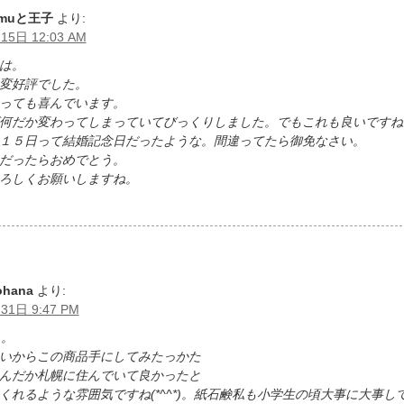
omuと王子
より:
15日 12:03 AM
は。
変好評でした。
っても喜んでいます。
何だか変わってしまっていてびっくりしました。でもこれも良いですね
１５日って結婚記念日だったような。間違ってたら御免なさい。
だったらおめでとう。
ろしくお願いしますね。
ohana
より:
31日 9:47 PM
)。
いからこの商品手にしてみたっかた
んだか札幌に住んでいて良かったと
くれるような雰囲気ですね(*^^*)。紙石鹸私も小学生の頃大事に大事し