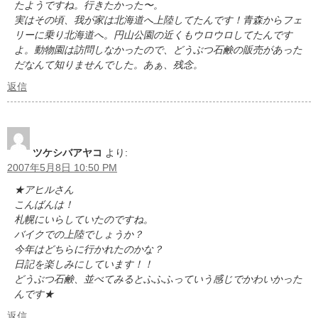
たようですね。行きたかった〜。
実はその頃、我が家は北海道へ上陸してたんです！青森からフェ
リーに乗り北海道へ。円山公園の近くもウロウロしてたんです
よ。動物園は訪問しなかったので、どうぶつ石鹸の販売があった
だなんて知りませんでした。あぁ、残念。
返信
ツケシバアヤコ
より:
2007年5月8日 10:50 PM
★アヒルさん
こんばんは！
札幌にいらしていたのですね。
バイクでの上陸でしょうか？
今年はどちらに行かれたのかな？
日記を楽しみにしています！！
どうぶつ石鹸、並べてみるとふふふっていう感じでかわいかった
んです★
返信