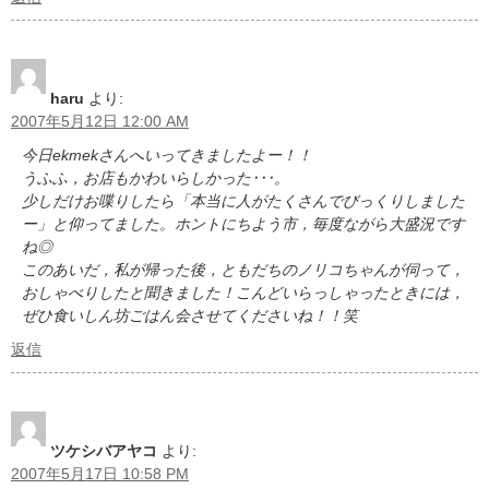
haru
より:
2007年5月12日 12:00 AM
今日ekmekさんへいってきましたよー！！
うふふ，お店もかわいらしかった･･･。
少しだけお喋りしたら「本当に人がたくさんでびっくりしました
ー」と仰ってました。ホントにちよう市，毎度ながら大盛況です
ね◎
このあいだ，私が帰った後，ともだちのノリコちゃんが伺って，
おしゃべりしたと聞きました！こんどいらっしゃったときには，
ぜひ食いしん坊ごはん会させてくださいね！！笑
返信
ツケシバアヤコ
より:
2007年5月17日 10:58 PM