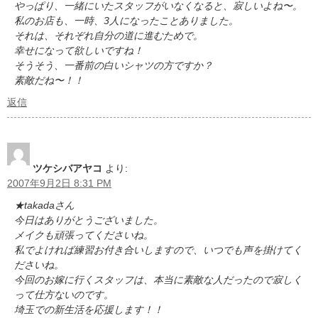
やっぱり、一緒にいたスタッフがいなくなると、寂しいよね〜。
私のお店も、一時、3人になったことありました。
それは、それぞれ自分の道に進むためで。
幸せになって欲しいですね！
そうそう、一番前の白いシャツの方ですか？
素敵だね〜！！
返信
ツケシバアヤコ
より:
2007年9月2日 8:31 PM
★takadaさん
今日はありがとうございました。
メイクも頑張ってくださいね。
私でよければ練習お付き合いしますので、いつでも声を掛けてく
ださいね。
今回のお嫁に行くスタッフは、本当に素敵な人だったので寂しく
って仕方ないのです。
埼玉での新生活を応援します！！