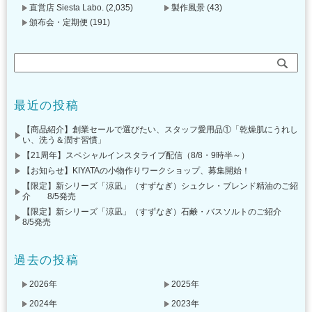
直営店 Siesta Labo.
(2,035)
製作風景
(43)
頒布会・定期便
(191)
最近の投稿
【商品紹介】創業セールで選びたい、スタッフ愛用品①「乾燥肌にうれし
い、洗う＆潤す習慣」
【21周年】スペシャルインスタライブ配信（8/8・9時半～）
【お知らせ】KIYATAの小物作りワークショップ、募集開始！
【限定】新シリーズ「涼凪」（すずなぎ）シュクレ・ブレンド精油のご紹
介 8/5発売
【限定】新シリーズ「涼凪」（すずなぎ）石鹸・バスソルトのご紹介
8/5発売
過去の投稿
2026年
2025年
2024年
2023年