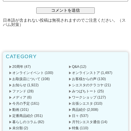
日本語が含まれない投稿は無視されますのでご注意ください。（ス
パム対策）
CATEGORY
20周年
(47)
Q&A
(12)
オンラインイベント
(100)
オンラインストア
(1,497)
お取扱店について
(108)
お客様からの声
(130)
お知らせ
(1,922)
シエスタのテラコヤ
(21)
ファンド
(28)
みつばちトート
(25)
メディア
(6)
ワークショップ
(127)
今月の予定
(161)
出張シエスタ
(310)
動画
(101)
商品紹介
(2,008)
定番商品紹介
(351)
日々
(537)
暮らしのコラム
(82)
月刊シエスタ通信
(14)
未分類
(2)
特集
(110)