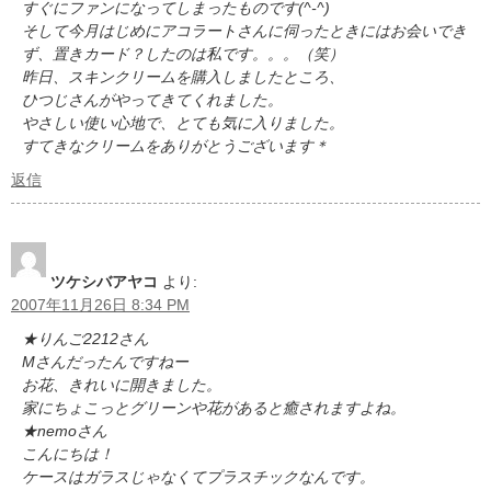
すぐにファンになってしまったものです(^-^)
そして今月はじめにアコラートさんに伺ったときにはお会いでき
ず、置きカード？したのは私です。。。（笑）
昨日、スキンクリームを購入しましたところ、
ひつじさんがやってきてくれました。
やさしい使い心地で、とても気に入りました。
すてきなクリームをありがとうございます＊
返信
ツケシバアヤコ
より:
2007年11月26日 8:34 PM
★りんご2212さん
Mさんだったんですねー
お花、きれいに開きました。
家にちょこっとグリーンや花があると癒されますよね。
★nemoさん
こんにちは！
ケースはガラスじゃなくてプラスチックなんです。