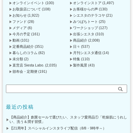
オンラインイベント
(100)
オンラインストア
(1,497)
お取扱店について
(108)
お客様からの声
(130)
お知らせ
(1,922)
シエスタのテラコヤ
(21)
ファンド
(28)
みつばちトート
(25)
メディア
(6)
ワークショップ
(127)
今月の予定
(161)
出張シエスタ
(310)
動画
(101)
商品紹介
(2,008)
定番商品紹介
(351)
日々
(537)
暮らしのコラム
(82)
月刊シエスタ通信
(14)
未分類
(2)
特集
(110)
直営店 Siesta Labo.
(2,035)
製作風景
(43)
頒布会・定期便
(191)
最近の投稿
【商品紹介】創業セールで選びたい、スタッフ愛用品①「乾燥肌にうれし
い、洗う＆潤す習慣」
【21周年】スペシャルインスタライブ配信（8/8・9時半～）