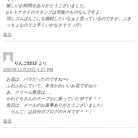
愉しいお時間をありがとうございました。
p.s.トナカイのスタンプは市販のものなんですよ。
消しゴムはんこにも挑戦したいなぁと思っているのですが、ぶき
っちょなので上手くいかなさそう（汗）
返信
りんご2212
より:
2007年11月23日 4:27 PM
お花は、バラだったのですね〜♪
ふわふわしていて、本当かわいいお花ですね☆
あ、クリーム教室は。。
かわぐちさんのテーブルに座っていたＭです＾＾
先日は、メールのお返事ありがとうございました♪
「りんご」は自分のブログのＨＮです＾＾；
返信