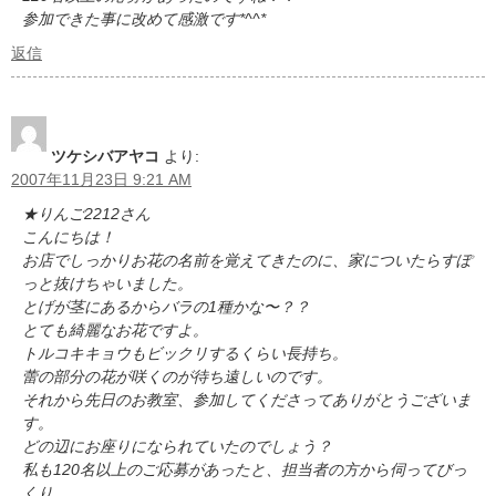
参加できた事に改めて感激です*^^*
返信
ツケシバアヤコ
より:
2007年11月23日 9:21 AM
★りんご2212さん
こんにちは！
お店でしっかりお花の名前を覚えてきたのに、家についたらすぽ
っと抜けちゃいました。
とげが茎にあるからバラの1種かな〜？？
とても綺麗なお花ですよ。
トルコキキョウもビックリするくらい長持ち。
蕾の部分の花が咲くのが待ち遠しいのです。
それから先日のお教室、参加してくださってありがとうございま
す。
どの辺にお座りになられていたのでしょう？
私も120名以上のご応募があったと、担当者の方から伺ってびっ
くり。