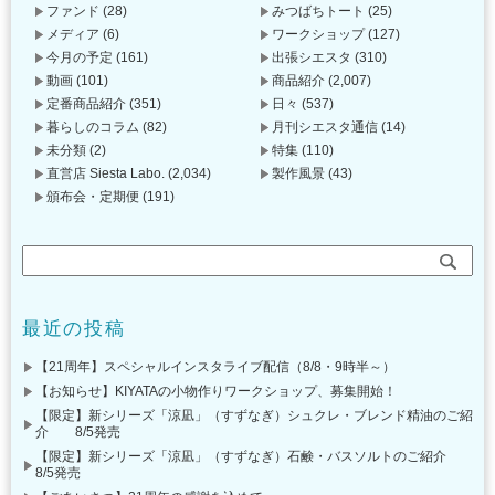
ファンド
(28)
みつばちトート
(25)
メディア
(6)
ワークショップ
(127)
今月の予定
(161)
出張シエスタ
(310)
動画
(101)
商品紹介
(2,007)
定番商品紹介
(351)
日々
(537)
暮らしのコラム
(82)
月刊シエスタ通信
(14)
未分類
(2)
特集
(110)
直営店 Siesta Labo.
(2,034)
製作風景
(43)
頒布会・定期便
(191)
最近の投稿
【21周年】スペシャルインスタライブ配信（8/8・9時半～）
【お知らせ】KIYATAの小物作りワークショップ、募集開始！
【限定】新シリーズ「涼凪」（すずなぎ）シュクレ・ブレンド精油のご紹
介 8/5発売
【限定】新シリーズ「涼凪」（すずなぎ）石鹸・バスソルトのご紹介
8/5発売