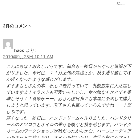
た。
2件のコメント
haco
より:
2010年9月25日 10:11 AM
こんにちは！お久しぶりです。仙台も一昨日からぐっと気温が下
がりました。今日は、１１月上旬の気温とか。秋を通り越して冬
が近くなったような感じがします。
すずきももさんの本、私も２冊持っていて、札幌散策に大活躍し
ていますよ！イラストも可愛いらしいし、食べ物なんかとても美
味しそう！！食欲がーー。おさんぽ日和２も本屋に予約して購入
しようと思っています。彩子さんも載っているんですねーー！楽
しみです。
寒くなった一昨日に、ハンドクリームを作りました。ハンドクリ
ームのミツロウとオイルの香りを嗅ぐと秋を感じます。ハンドク
リームのワークショップが秋だったからかな。ハーブコーディア
ルをホットで飲んだり、オイルを炊いたり、生活も秋にシフトし