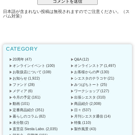
日本語が含まれない投稿は無視されますのでご注意ください。（ス
パム対策）
CATEGORY
20周年
(47)
Q&A
(12)
オンラインイベント
(100)
オンラインストア
(1,497)
お取扱店について
(108)
お客様からの声
(130)
お知らせ
(1,922)
シエスタのテラコヤ
(21)
ファンド
(28)
みつばちトート
(25)
メディア
(6)
ワークショップ
(127)
今月の予定
(161)
出張シエスタ
(310)
動画
(101)
商品紹介
(2,008)
定番商品紹介
(351)
日々
(537)
暮らしのコラム
(82)
月刊シエスタ通信
(14)
未分類
(2)
特集
(110)
直営店 Siesta Labo.
(2,035)
製作風景
(43)