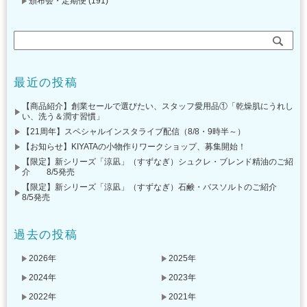
頒布会・定期便
(191)
最近の投稿
【商品紹介】創業セールで選びたい、スタッフ愛用品①「乾燥肌にうれし
い、洗う＆潤す習慣」
【21周年】スペシャルインスタライブ配信（8/8・9時半～）
【お知らせ】KIYATAの小物作りワークショップ、募集開始！
【限定】新シリーズ「涼凪」（すずなぎ）シュクレ・ブレンド精油のご紹
介 8/5発売
【限定】新シリーズ「涼凪」（すずなぎ）石鹸・バスソルトのご紹介
8/5発売
過去の投稿
2026年
2025年
2024年
2023年
2022年
2021年