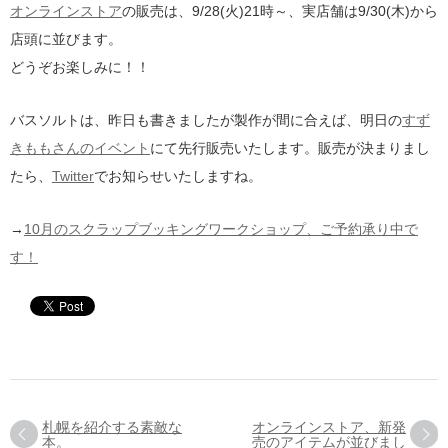
オンラインストア
の販売は、
9/28(火)21時～
、
実店舗は9/30(木)
から
店頭に並びます。
どうぞお楽しみに！！
バスソルトは、昨日も書きましたが製作が間に合えば、明日の
すず
きももさんのイベント
にて先行販売いたします。販売が決まりまし
たら、
Twitter
でお知らせいたしますね。
→
10月のスクラップブッキングワークショップ、ご予約承り中で
す！
札幌を紹介する素敵な
オンラインストア、新発
本。
売のアイテムが並びまし