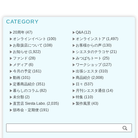
CATEGORY
20周年
(47)
Q&A
(12)
オンラインイベント
(100)
オンラインストア
(1,497)
お取扱店について
(108)
お客様からの声
(130)
お知らせ
(1,922)
シエスタのテラコヤ
(21)
ファンド
(28)
みつばちトート
(25)
メディア
(6)
ワークショップ
(127)
今月の予定
(161)
出張シエスタ
(310)
動画
(101)
商品紹介
(2,008)
定番商品紹介
(351)
日々
(537)
暮らしのコラム
(82)
月刊シエスタ通信
(14)
未分類
(2)
特集
(110)
直営店 Siesta Labo.
(2,035)
製作風景
(43)
頒布会・定期便
(191)