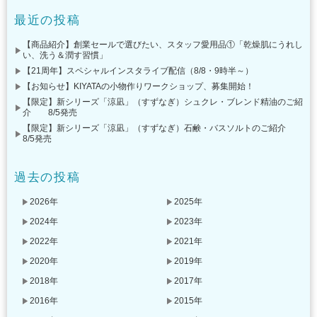
最近の投稿
【商品紹介】創業セールで選びたい、スタッフ愛用品①「乾燥肌にうれし
い、洗う＆潤す習慣」
【21周年】スペシャルインスタライブ配信（8/8・9時半～）
【お知らせ】KIYATAの小物作りワークショップ、募集開始！
【限定】新シリーズ「涼凪」（すずなぎ）シュクレ・ブレンド精油のご紹
介 8/5発売
【限定】新シリーズ「涼凪」（すずなぎ）石鹸・バスソルトのご紹介
8/5発売
過去の投稿
2026年
2025年
2024年
2023年
2022年
2021年
2020年
2019年
2018年
2017年
2016年
2015年