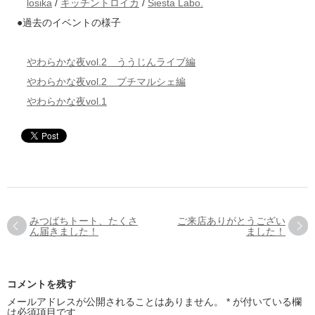
losika
/
キッチントロイカ
/
Siesta Labo.
●過去のイベントの様子
やわらかな夜vol.2 ううじんライブ編
やわらかな夜vol.2 プチマルシェ編
やわらかな夜vol.1
みつばちトート、たくさ
ご来店ありがとうござい
ん届きました！
ました！
コメントを残す
メールアドレスが公開されることはありません。
*
が付いている欄
は必須項目です