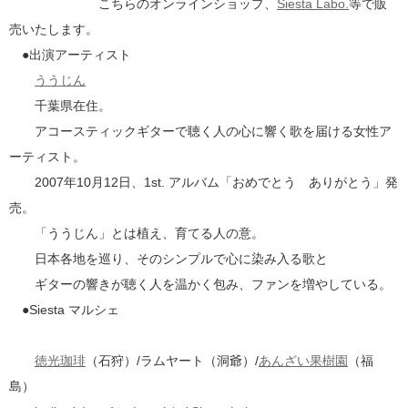
こちらのオンラインショップ、
Siesta Labo.
等で販
売いたします。
●出演アーティスト
ううじん
千葉県在住。
アコースティックギターで聴く人の心に響く歌を届ける女性ア
ーティスト。
2007年10月12日、1st. アルバム「おめでとう ありがとう」発
売。
「ううじん」とは植え、育てる人の意。
日本各地を巡り、そのシンプルで心に染み入る歌と
ギターの響きが聴く人を温かく包み、ファンを増やしている。
●Siesta マルシェ
徳光珈琲
（石狩）/ラムヤート（洞爺）/
あんざい果樹園
（福
島）