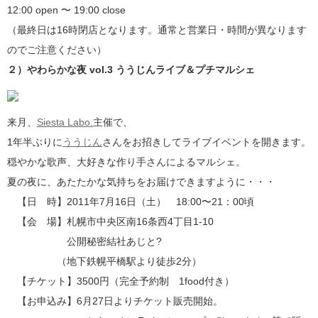
12:00 open 〜 19:00 close
（最終日は16時閉店となります。通常と営業日・時間が異なります
のでご注意ください）
２）やわらかな夜 vol.3 ううじんライブ＆プチマルシェ
来月、
Siesta Labo.
主催で、
1年半ぶりに
ううじん
さんをお招きしてライブイベントを開きます。
穏やかな歌声、大好きな作り手さんによるマルシェ。
夏の夜に、あたたかな気持ちをお届けできますように・・・
【日 時】2011年7月16日（土） 18:00〜21：00頃
【会 場】札幌市中央区南16条西4丁目1-10
公開秘密結社あじと?
（地下鉄幌平橋駅より徒歩2分）
【チケット】3500円（完全予約制 1food付き）
【お申込み】6月27日よりチケット販売開始。