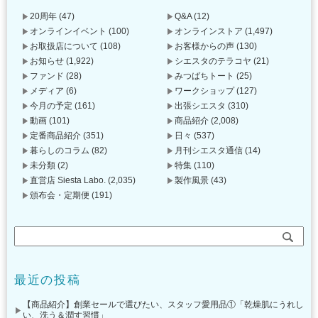
20周年
(47)
Q&A
(12)
オンラインイベント
(100)
オンラインストア
(1,497)
お取扱店について
(108)
お客様からの声
(130)
お知らせ
(1,922)
シエスタのテラコヤ
(21)
ファンド
(28)
みつばちトート
(25)
メディア
(6)
ワークショップ
(127)
今月の予定
(161)
出張シエスタ
(310)
動画
(101)
商品紹介
(2,008)
定番商品紹介
(351)
日々
(537)
暮らしのコラム
(82)
月刊シエスタ通信
(14)
未分類
(2)
特集
(110)
直営店 Siesta Labo.
(2,035)
製作風景
(43)
頒布会・定期便
(191)
最近の投稿
【商品紹介】創業セールで選びたい、スタッフ愛用品①「乾燥肌にうれし
い、洗う＆潤す習慣」