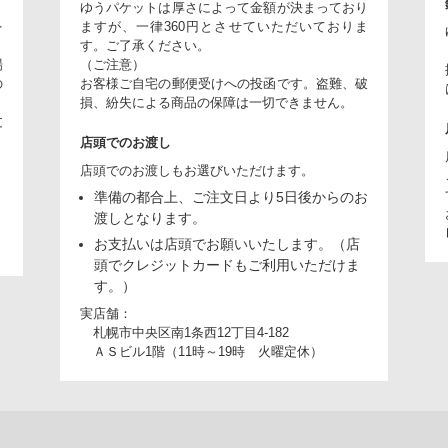
ゆうパケットは厚さによって金額が決まっており
を
ますが、一律360円とさせていただいておりま
。
す。ご了承ください。
場
（ご注意）
の
お客様ご自宅の郵便受けへの投函です。盗難、破
損、紛失による商品の保障は一切できません。
文
店頭でのお渡し
店頭でのお渡しもお選びいただけます。
準備の都合上、ご注文日より5日後からのお
り
渡しとなります。
お支払いは店頭でお願いいたします。（店
頭でクレジットカードもご利用いただけま
す。）
実店舗：
札幌市中央区南1条西12丁目4-182
ＡＳビル1階（11時～19時 火曜定休）