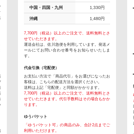
ア
中国・四国・九州
1,330円
て
事
沖縄
1,480円
7,700円（税込）以上のご注文で、送料無料とさ
せていただきます。
さ
運送会社は、佐川急便を利用しています。発送メ
と
ールにてお問い合わせ番号をお知らせいたしま
す。
代金引換（宅配便）
振
お支払い方法で「商品代引」をお選びになったお
び
客様は、こちらの配送方法を選択ください。
着
送料は上記「宅配便」と同額がかかります。
振
7,700円（税込）以上のご注文で、送料無料とさ
お
せていただきます。代引手数料はその場合もかか
い
ります。
ゆうパケット
「ゆうパケット可」の商品のみ、合計2点までご
信
利用いただけます。