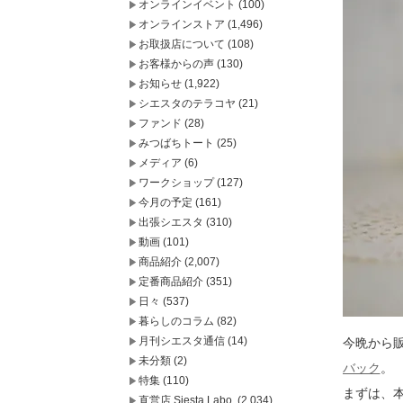
オンラインイベント
(100)
オンラインストア
(1,496)
お取扱店について
(108)
お客様からの声
(130)
お知らせ
(1,922)
シエスタのテラコヤ
(21)
ファンド
(28)
みつばちトート
(25)
メディア
(6)
ワークショップ
(127)
今月の予定
(161)
出張シエスタ
(310)
動画
(101)
商品紹介
(2,007)
定番商品紹介
(351)
日々
(537)
暮らしのコラム
(82)
月刊シエスタ通信
(14)
今晩から
未分類
(2)
バック
。
特集
(110)
まずは、
直営店 Siesta Labo.
(2,034)