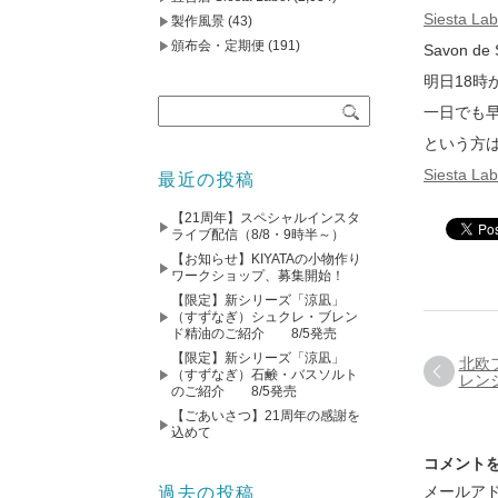
Siesta
製作風景
(43)
頒布会・定期便
(191)
Savon 
明日18時
一日でも
という方
Siesta
最近の投稿
【21周年】スペシャルインスタ
ライブ配信（8/8・9時半～）
【お知らせ】KIYATAの小物作り
ワークショップ、募集開始！
【限定】新シリーズ「涼凪」
（すずなぎ）シュクレ・ブレン
ド精油のご紹介 8/5発売
【限定】新シリーズ「涼凪」
北欧
（すずなぎ）石鹸・バスソルト
レン
のご紹介 8/5発売
【ごあいさつ】21周年の感謝を
込めて
コメント
メールア
過去の投稿