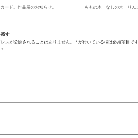
のカード。作品展のお知らせ。
ももの木 なしの木 りん
を残す
ドレスが公開されることはありません。
*
が付いている欄は必須項目で
ト
*