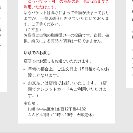
「ゆうパケット可」の商品のみ、合計2点までご
信
利用いただけます。
ゆうパケットは厚さによって金額が決まっており
を
ますが、一律360円とさせていただいておりま
。
す。ご了承ください。
場
（ご注意）
の
お客様ご自宅の郵便受けへの投函です。盗難、破
損、紛失による商品の保障は一切できません。
文
店頭でのお渡し
店頭でのお渡しもお選びいただけます。
準備の都合上、ご注文日より5日後からのお
り
渡しとなります。
お支払いは店頭でお願いいたします。（店
頭でクレジットカードもご利用いただけま
す。）
実店舗：
札幌市中央区南1条西12丁目4-182
ＡＳビル1階（11時～19時 火曜定休）