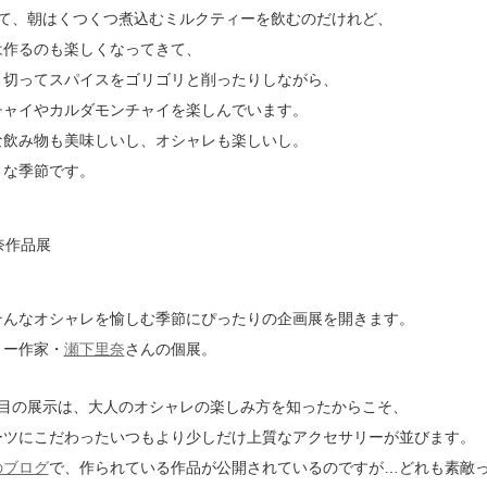
して、朝はくつくつ煮込むミルクティーを飲むのだけれど、
は作るのも楽しくなってきて、
り切ってスパイスをゴリゴリと削ったりしながら、
チャイやカルダモンチャイを楽しんでいます。
な飲み物も美味しいし、オシャレも楽しいし。
きな季節です。
そんなオシャレを愉しむ季節にぴったりの企画展を開きます。
リー作家・
瀬下里奈
さんの個展。
回目の展示は、大人のオシャレの楽しみ方を知ったからこそ、
ーツにこだわったいつもより少しだけ上質なアクセサリーが並びます。
のブログ
で、作られている作品が公開されているのですが…どれも素敵