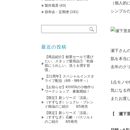
（個人的
製作風景
(43)
シンプル
頒布会・定期便
(191)
最近の投稿
瀬下さんの
【商品紹介】創業セールで選び
肌を本当
たい、スタッフ愛用品①「乾燥
肌にうれしい、洗う＆潤す習
去年のク
慣」
【21周年】スペシャルインスタ
ライブ配信（8/8・9時半～）
1点モノ
【お知らせ】KIYATAの小物作り
気になる
ワークショップ、募集開始！
【限定】新シリーズ「涼凪」
またお渡
（すずなぎ）シュクレ・ブレン
ド精油のご紹介 8/5発売
【限定】新シリーズ「涼凪」
【 瀬下
（すずなぎ）石鹸・バスソルト
のご紹介 8/5発売