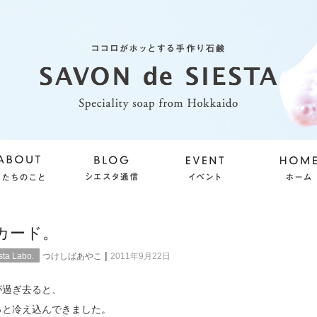
カード。
|
ta Labo.
つけしばあやこ
2011年9月22日
が過ぎ去ると、
っと冷え込んできました。