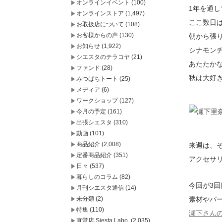
オンラインイベント
(100)
1年を通
オンラインストア
(1,497)
ここ数日
お取扱店について
(108)
お客様からの声
(130)
朝から張
お知らせ
(1,922)
シナモン
シエスタのテラコヤ
(21)
あたたか
ファンド
(28)
秋は大好
みつばちトート
(25)
メディア
(6)
ワークショップ
(127)
今月の予定
(161)
出張シエスタ
(310)
動画
(101)
商品紹介
(2,008)
来週は、
定番商品紹介
(351)
アクセサ
日々
(537)
暮らしのコラム
(82)
今回が3
月刊シエスタ通信
(14)
未分類
(2)
素材やパ
特集
(110)
瀬下さん
直営店 Siesta Labo.
(2,035)