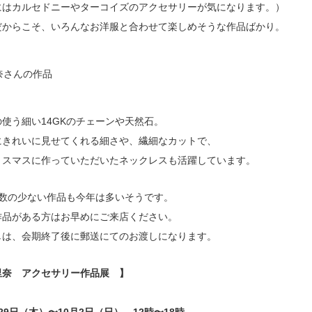
にはカルセドニーやターコイズのアクセサリーが気になります。）
だからこそ、いろんなお洋服と合わせて楽しめそうな作品ばかり。
使う細い14GKのチェーンや天然石。
にきれいに見せてくれる細さや、繊細なカットで、
リスマスに作っていただいたネックレスも活躍しています。
や数の少ない作品も今年は多いそうです。
作品がある方はお早めにご来店ください。
しは、
会期終了後に郵送にてのお渡し
になります。
里奈 アクセサリー作品展 】