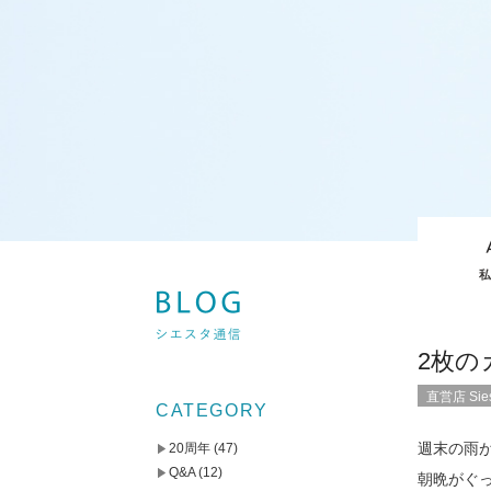
2枚の
直営店 Sies
CATEGORY
週末の雨
20周年
(47)
Q&A
(12)
朝晩がぐ