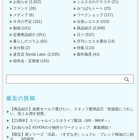
お知らせ
(1,922)
シエスタのテラコヤ
(21)
ファンド
(28)
みつばちトート
(25)
メディア
(6)
ワークショップ
(127)
今月の予定
(161)
出張シエスタ
(310)
動画
(101)
商品紹介
(2,008)
定番商品紹介
(351)
日々
(537)
暮らしのコラム
(82)
月刊シエスタ通信
(14)
未分類
(2)
特集
(110)
直営店 Siesta Labo.
(2,035)
製作風景
(43)
頒布会・定期便
(191)
最近の投稿
【商品紹介】創業セールで選びたい、スタッフ愛用品①「乾燥肌にうれし
い、洗う＆潤す習慣」
【21周年】スペシャルインスタライブ配信（8/8・9時半～）
【お知らせ】KIYATAの小物作りワークショップ、募集開始！
【限定】新シリーズ「涼凪」（すずなぎ）シュクレ・ブレンド精油のご紹
介 8/5発売