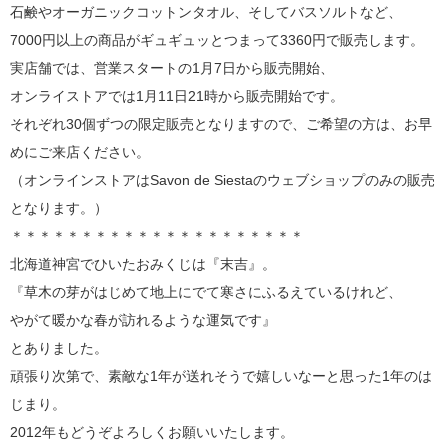
石鹸やオーガニックコットンタオル、そしてバスソルトなど、
7000円以上の商品がギュギュッとつまって3360円で販売します。
実店舗では、営業スタートの1月7日から販売開始、
オンライストアでは1月11日21時から販売開始です。
それぞれ30個ずつの限定販売となりますので、ご希望の方は、お早
めにご来店ください。
（オンラインストアはSavon de Siestaのウェブショップのみの販売
となります。）
＊＊＊＊＊＊＊＊＊＊＊＊＊＊＊＊＊＊＊＊＊
北海道神宮でひいたおみくじは『末吉』。
『草木の芽がはじめて地上にでて寒さにふるえているけれど、
やがて暖かな春が訪れるような運気です』
とありました。
頑張り次第で、素敵な1年が送れそうで嬉しいなーと思った1年のは
じまり。
2012年もどうぞよろしくお願いいたします。