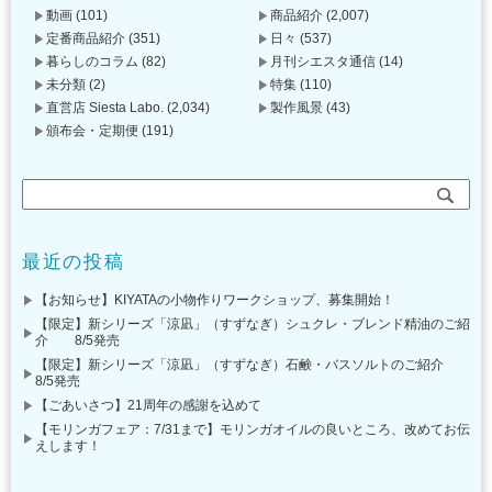
動画
(101)
商品紹介
(2,007)
定番商品紹介
(351)
日々
(537)
暮らしのコラム
(82)
月刊シエスタ通信
(14)
未分類
(2)
特集
(110)
直営店 Siesta Labo.
(2,034)
製作風景
(43)
頒布会・定期便
(191)
最近の投稿
【お知らせ】KIYATAの小物作りワークショップ、募集開始！
【限定】新シリーズ「涼凪」（すずなぎ）シュクレ・ブレンド精油のご紹
介 8/5発売
【限定】新シリーズ「涼凪」（すずなぎ）石鹸・バスソルトのご紹介
8/5発売
【ごあいさつ】21周年の感謝を込めて
【モリンガフェア：7/31まで】モリンガオイルの良いところ、改めてお伝
えします！