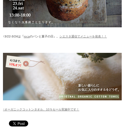
↑3/22-3/24は『
roca
のパンと菓子の日』。
シエスタ通信でメニューを発表！！
↑オーガニックコットンタオル、10％セール実施中です！