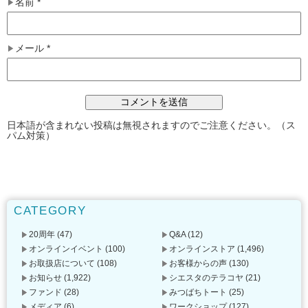
名前
*
メール
*
日本語が含まれない投稿は無視されますのでご注意ください。（ス
パム対策）
CATEGORY
20周年
(47)
Q&A
(12)
オンラインイベント
(100)
オンラインストア
(1,496)
お取扱店について
(108)
お客様からの声
(130)
お知らせ
(1,922)
シエスタのテラコヤ
(21)
ファンド
(28)
みつばちトート
(25)
メディア
(6)
ワークショップ
(127)