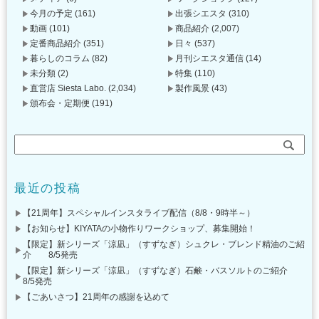
今月の予定
(161)
出張シエスタ
(310)
動画
(101)
商品紹介
(2,007)
定番商品紹介
(351)
日々
(537)
暮らしのコラム
(82)
月刊シエスタ通信
(14)
未分類
(2)
特集
(110)
直営店 Siesta Labo.
(2,034)
製作風景
(43)
頒布会・定期便
(191)
最近の投稿
【21周年】スペシャルインスタライブ配信（8/8・9時半～）
【お知らせ】KIYATAの小物作りワークショップ、募集開始！
【限定】新シリーズ「涼凪」（すずなぎ）シュクレ・ブレンド精油のご紹
介 8/5発売
【限定】新シリーズ「涼凪」（すずなぎ）石鹸・バスソルトのご紹介
8/5発売
【ごあいさつ】21周年の感謝を込めて