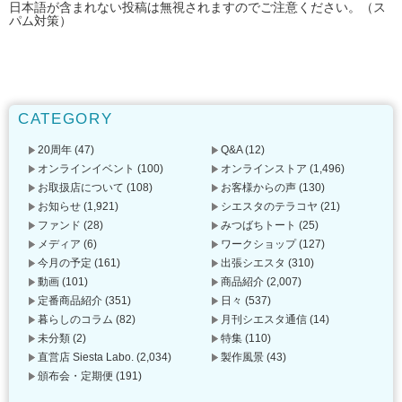
日本語が含まれない投稿は無視されますのでご注意ください。（ス
パム対策）
CATEGORY
20周年
(47)
Q&A
(12)
オンラインイベント
(100)
オンラインストア
(1,496)
お取扱店について
(108)
お客様からの声
(130)
お知らせ
(1,921)
シエスタのテラコヤ
(21)
ファンド
(28)
みつばちトート
(25)
メディア
(6)
ワークショップ
(127)
今月の予定
(161)
出張シエスタ
(310)
動画
(101)
商品紹介
(2,007)
定番商品紹介
(351)
日々
(537)
暮らしのコラム
(82)
月刊シエスタ通信
(14)
未分類
(2)
特集
(110)
直営店 Siesta Labo.
(2,034)
製作風景
(43)
頒布会・定期便
(191)