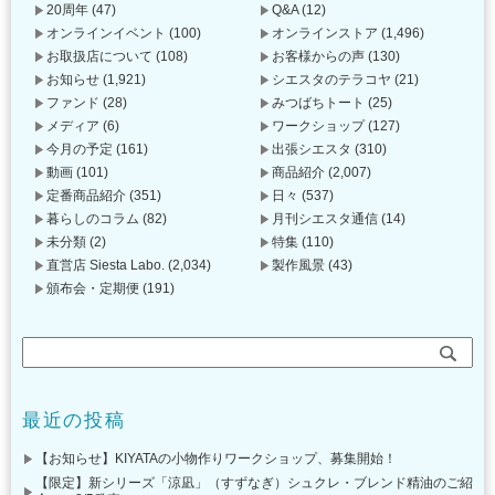
20周年
(47)
Q&A
(12)
オンラインイベント
(100)
オンラインストア
(1,496)
お取扱店について
(108)
お客様からの声
(130)
お知らせ
(1,921)
シエスタのテラコヤ
(21)
ファンド
(28)
みつばちトート
(25)
メディア
(6)
ワークショップ
(127)
今月の予定
(161)
出張シエスタ
(310)
動画
(101)
商品紹介
(2,007)
定番商品紹介
(351)
日々
(537)
暮らしのコラム
(82)
月刊シエスタ通信
(14)
未分類
(2)
特集
(110)
直営店 Siesta Labo.
(2,034)
製作風景
(43)
頒布会・定期便
(191)
最近の投稿
【お知らせ】KIYATAの小物作りワークショップ、募集開始！
【限定】新シリーズ「涼凪」（すずなぎ）シュクレ・ブレンド精油のご紹