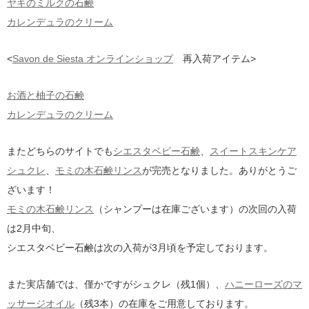
ヤギのミルクの石鹸
カレンデュラのクリーム
<
Savon de Siesta オンラインショップ
再入荷アイテム>
お酒と柚子の石鹸
カレンデュラのクリーム
またどちらのサイトでも
シエスタベビー石鹸
、
スイートスキンケア
シュクレ
、
モミの木石鹸リンス
が完売となりました。ありがとうご
ざいます！
モミの木石鹸リンス
（シャンプーは在庫ございます）の次回の入荷
は2月中旬、
シエスタベビー石鹸は次の入荷が3月頃を予定しております。
また実店舗では、僅かですがシュクレ（残1個）、
ハニーローズのマ
ッサージオイル
（残3本）の在庫をご用意しております。