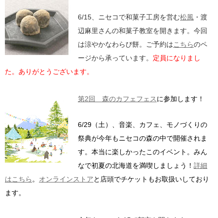
6/15、ニセコで和菓子工房を営む
松風
・渡
辺麻里さんの和菓子教室を開きます。今回
は涼やかなわらび餅。ご予約は
こちら
のペ
ージから承っています。
定員になりまし
た。ありがとうございます。
第2回 森のカフェフェス
に参加します！
6/29（土）、音楽、カフェ、モノづくりの
祭典が今年もニセコの森の中で開催されま
す。本当に楽しかったこのイベント。みん
なで初夏の北海道を満喫しましょう！
詳細
はこちら
。
オンラインストア
と店頭でチケットもお取扱いしており
ます。