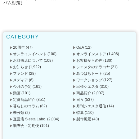
パム対策）
CATEGORY
20周年
(47)
Q&A
(12)
オンラインイベント
(100)
オンラインストア
(1,496)
お取扱店について
(108)
お客様からの声
(130)
お知らせ
(1,922)
シエスタのテラコヤ
(21)
ファンド
(28)
みつばちトート
(25)
メディア
(6)
ワークショップ
(127)
今月の予定
(161)
出張シエスタ
(310)
動画
(101)
商品紹介
(2,007)
定番商品紹介
(351)
日々
(537)
暮らしのコラム
(82)
月刊シエスタ通信
(14)
未分類
(2)
特集
(110)
直営店 Siesta Labo.
(2,034)
製作風景
(43)
頒布会・定期便
(191)