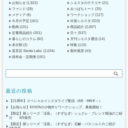
お知らせ
(1,922)
シエスタのテラコヤ
(21)
ファンド
(28)
みつばちトート
(25)
メディア
(6)
ワークショップ
(127)
今月の予定
(161)
出張シエスタ
(310)
動画
(101)
商品紹介
(2,007)
定番商品紹介
(351)
日々
(537)
暮らしのコラム
(82)
月刊シエスタ通信
(14)
未分類
(2)
特集
(110)
直営店 Siesta Labo.
(2,034)
製作風景
(43)
頒布会・定期便
(191)
最近の投稿
【21周年】スペシャルインスタライブ配信（8/8・9時半～）
【お知らせ】KIYATAの小物作りワークショップ、募集開始！
【限定】新シリーズ「涼凪」（すずなぎ）シュクレ・ブレンド精油のご紹
介 8/5発売
【限定】新シリーズ「涼凪」（すずなぎ）石鹸・バスソルトのご紹介