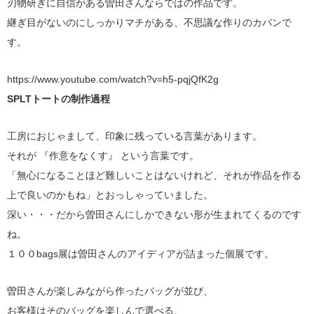
刃物研ぎに自信がある曽田さんならではの作品です。
継ぎ目がないのにしっかりマチがある、不思議な作りのカバンで
す。
https://www.youtube.com/watch?v=h5-pqjQfK2g
SPLTトートの制作過程
工房におじゃまして、印象に残っている言葉があります。
それが 『作意をなくす』 という言葉です。
「無心になることほど難しいことはないけれど、それが作品を作る
上で良いのかもね」とおっしゃっていました。
深い・・・だから曽田さんにしかできない形が生まれてくるのです
ね。
１００bags展は曽田さんのアイディアが詰まった個展です。
曽田さんが楽しみながら作ったバッグが並び、
お客様はそのバッグを楽しんで選べる、