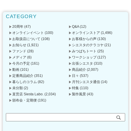
CATEGORY
20周年
(47)
Q&A
(12)
オンラインイベント
(100)
オンラインストア
(1,496)
お取扱店について
(108)
お客様からの声
(130)
お知らせ
(1,921)
シエスタのテラコヤ
(21)
ファンド
(28)
みつばちトート
(25)
メディア
(6)
ワークショップ
(127)
今月の予定
(161)
出張シエスタ
(310)
動画
(101)
商品紹介
(2,007)
定番商品紹介
(351)
日々
(537)
暮らしのコラム
(82)
月刊シエスタ通信
(14)
未分類
(2)
特集
(110)
直営店 Siesta Labo.
(2,034)
製作風景
(43)
頒布会・定期便
(191)