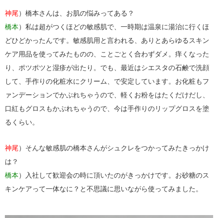
神尾
）橋本さんは、お肌の悩みってある？
橋本
）私は超がつくほどの敏感肌で、一時期は温泉に湯治に行くほ
どひどかったんです。敏感肌用と言われる、ありとあらゆるスキン
ケア用品を使ってみたものの、ことごとく合わずダメ。痒くなった
り、ポツポツと湿疹が出たり。でも、最近はシエスタの石鹸で洗顔
して、手作りの化粧水にクリーム、で安定しています。お化粧もフ
ァンデーションでかぶれちゃうので、軽くお粉をはたくだけだし、
口紅もグロスもかぶれちゃうので、今は手作りのリップグロスを塗
るくらい。
神尾
）そんな敏感肌の橋本さんがシュクレをつかってみたきっかけ
は？
橋本
）入社して歓迎会の時に頂いたのがきっかけです。お砂糖のス
キンケアって一体なに？と不思議に思いながら使ってみました。