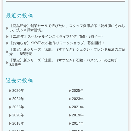
最近の投稿
【商品紹介】創業セールで選びたい、スタッフ愛用品①「乾燥肌にうれし
い、洗う＆潤す習慣」
【21周年】スペシャルインスタライブ配信（8/8・9時半～）
【お知らせ】KIYATAの小物作りワークショップ、募集開始！
【限定】新シリーズ「涼凪」（すずなぎ）シュクレ・ブレンド精油のご紹
介 8/5発売
【限定】新シリーズ「涼凪」（すずなぎ）石鹸・バスソルトのご紹介
8/5発売
過去の投稿
2026年
2025年
2024年
2023年
2022年
2021年
2020年
2019年
2018年
2017年