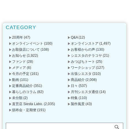
CATEGORY
20周年
(47)
Q&A
(12)
オンラインイベント
(100)
オンラインストア
(1,497)
お取扱店について
(108)
お客様からの声
(130)
お知らせ
(1,922)
シエスタのテラコヤ
(21)
ファンド
(28)
みつばちトート
(25)
メディア
(6)
ワークショップ
(127)
今月の予定
(161)
出張シエスタ
(310)
動画
(101)
商品紹介
(2,008)
定番商品紹介
(351)
日々
(537)
暮らしのコラム
(82)
月刊シエスタ通信
(14)
未分類
(2)
特集
(110)
直営店 Siesta Labo.
(2,035)
製作風景
(43)
頒布会・定期便
(191)