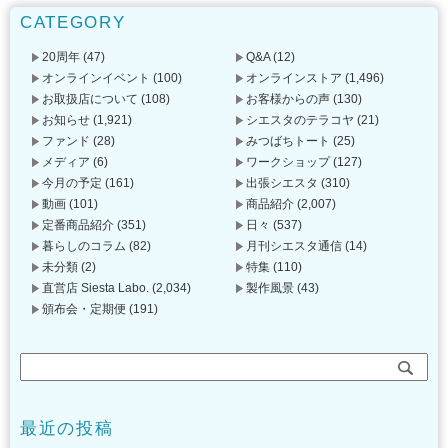
CATEGORY
20周年
(47)
Q&A
(12)
オンラインイベント
(100)
オンラインストア
(1,496)
お取扱店について
(108)
お客様からの声
(130)
お知らせ
(1,921)
シエスタのテラコヤ
(21)
ファンド
(28)
みつばちトート
(25)
メディア
(6)
ワークショップ
(127)
今月の予定
(161)
出張シエスタ
(310)
動画
(101)
商品紹介
(2,007)
定番商品紹介
(351)
日々
(537)
暮らしのコラム
(82)
月刊シエスタ通信
(14)
未分類
(2)
特集
(110)
直営店 Siesta Labo.
(2,034)
製作風景
(43)
頒布会・定期便
(191)
最近の投稿