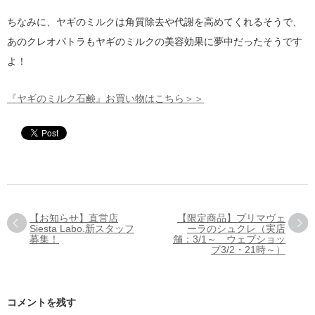
ちなみに、ヤギのミルクは角質除去や代謝を高めてくれるそうで、
あのクレオパトラもヤギのミルクの美容効果に夢中だったそうです
よ！
『ヤギのミルク石鹸』お買い物はこちら＞＞
【お知らせ】直営店
【限定商品】プリマヴェ
Siesta Labo.新スタッフ
ーラのシュクレ（実店
募集！
舗：3/1～ ウェブショッ
プ3/2・21時～）
コメントを残す