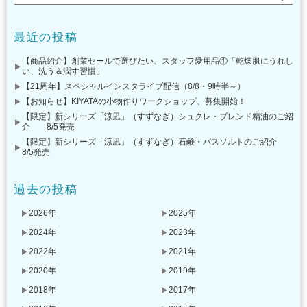
最近の投稿
【商品紹介】創業セールで選びたい、スタッフ愛用品①「乾燥肌にうれし
い、洗う＆潤す習慣」
【21周年】スペシャルインスタライブ配信（8/8・9時半～）
【お知らせ】KIYATAの小物作りワークショップ、募集開始！
【限定】新シリーズ「涼凪」（すずなぎ）シュクレ・ブレンド精油のご紹
介 8/5発売
【限定】新シリーズ「涼凪」（すずなぎ）石鹸・バスソルトのご紹介
8/5発売
過去の投稿
2026年
2025年
2024年
2023年
2022年
2021年
2020年
2019年
2018年
2017年