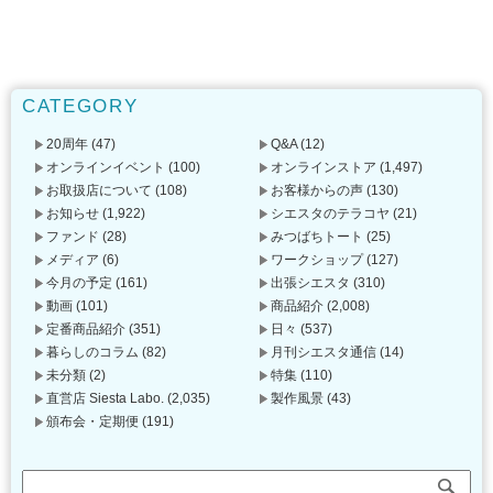
CATEGORY
20周年
(47)
Q&A
(12)
オンラインイベント
(100)
オンラインストア
(1,497)
お取扱店について
(108)
お客様からの声
(130)
お知らせ
(1,922)
シエスタのテラコヤ
(21)
ファンド
(28)
みつばちトート
(25)
メディア
(6)
ワークショップ
(127)
今月の予定
(161)
出張シエスタ
(310)
動画
(101)
商品紹介
(2,008)
定番商品紹介
(351)
日々
(537)
暮らしのコラム
(82)
月刊シエスタ通信
(14)
未分類
(2)
特集
(110)
直営店 Siesta Labo.
(2,035)
製作風景
(43)
頒布会・定期便
(191)