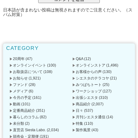
日本語が含まれない投稿は無視されますのでご注意ください。（ス
パム対策）
CATEGORY
20周年
(47)
Q&A
(12)
オンラインイベント
(100)
オンラインストア
(1,496)
お取扱店について
(108)
お客様からの声
(130)
お知らせ
(1,921)
シエスタのテラコヤ
(21)
ファンド
(28)
みつばちトート
(25)
メディア
(6)
ワークショップ
(127)
今月の予定
(161)
出張シエスタ
(310)
動画
(101)
商品紹介
(2,007)
定番商品紹介
(351)
日々
(537)
暮らしのコラム
(82)
月刊シエスタ通信
(14)
未分類
(2)
特集
(110)
直営店 Siesta Labo.
(2,034)
製作風景
(43)
頒布会・定期便
(191)