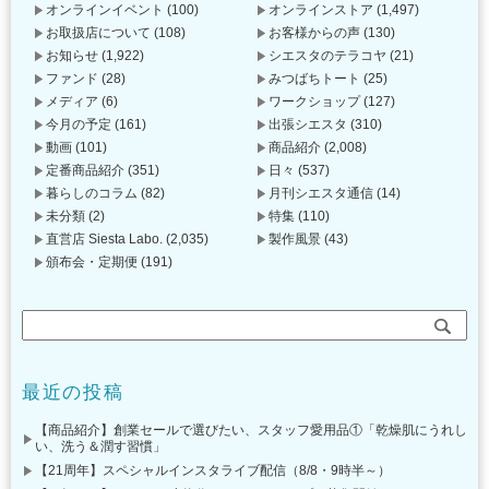
オンラインイベント
(100)
オンラインストア
(1,497)
お取扱店について
(108)
お客様からの声
(130)
お知らせ
(1,922)
シエスタのテラコヤ
(21)
ファンド
(28)
みつばちトート
(25)
メディア
(6)
ワークショップ
(127)
今月の予定
(161)
出張シエスタ
(310)
動画
(101)
商品紹介
(2,008)
定番商品紹介
(351)
日々
(537)
暮らしのコラム
(82)
月刊シエスタ通信
(14)
未分類
(2)
特集
(110)
直営店 Siesta Labo.
(2,035)
製作風景
(43)
頒布会・定期便
(191)
最近の投稿
【商品紹介】創業セールで選びたい、スタッフ愛用品①「乾燥肌にうれし
い、洗う＆潤す習慣」
【21周年】スペシャルインスタライブ配信（8/8・9時半～）