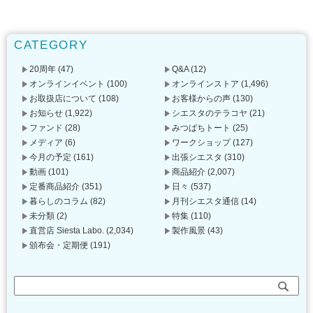
CATEGORY
20周年
(47)
Q&A
(12)
オンラインイベント
(100)
オンラインストア
(1,496)
お取扱店について
(108)
お客様からの声
(130)
お知らせ
(1,922)
シエスタのテラコヤ
(21)
ファンド
(28)
みつばちトート
(25)
メディア
(6)
ワークショップ
(127)
今月の予定
(161)
出張シエスタ
(310)
動画
(101)
商品紹介
(2,007)
定番商品紹介
(351)
日々
(537)
暮らしのコラム
(82)
月刊シエスタ通信
(14)
未分類
(2)
特集
(110)
直営店 Siesta Labo.
(2,034)
製作風景
(43)
頒布会・定期便
(191)