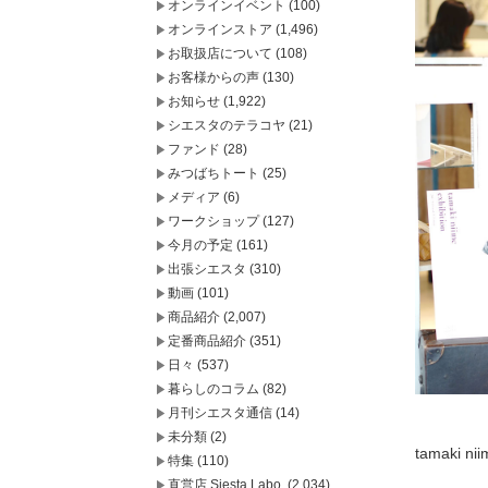
オンラインイベント
(100)
オンラインストア
(1,496)
お取扱店について
(108)
お客様からの声
(130)
お知らせ
(1,922)
シエスタのテラコヤ
(21)
ファンド
(28)
みつばちトート
(25)
メディア
(6)
ワークショップ
(127)
今月の予定
(161)
出張シエスタ
(310)
動画
(101)
商品紹介
(2,007)
定番商品紹介
(351)
日々
(537)
暮らしのコラム
(82)
月刊シエスタ通信
(14)
未分類
(2)
tamak
特集
(110)
直営店 Siesta Labo.
(2,034)