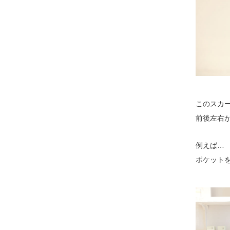
このスカ
前後左右
例えば…
ポケット