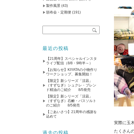
製作風景
(43)
頒布会・定期便
(191)
最近の投稿
【21周年】スペシャルインスタ
ライブ配信（8/8・9時半～）
【お知らせ】KIYATAの小物作り
ワークショップ、募集開始！
【限定】新シリーズ「涼凪」
（すずなぎ）シュクレ・ブレン
ド精油のご紹介 8/5発売
【限定】新シリーズ「涼凪」
（すずなぎ）石鹸・バスソルト
のご紹介 8/5発売
【ごあいさつ】21周年の感謝を
込めて
実際に玉
たくさん
過去の投稿