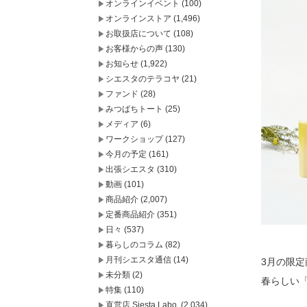
オンラインイベント
(100)
オンラインストア
(1,496)
お取扱店について
(108)
お客様からの声
(130)
お知らせ
(1,922)
シエスタのテラコヤ
(21)
ファンド
(28)
みつばちトート
(25)
メディア
(6)
ワークショップ
(127)
今月の予定
(161)
出張シエスタ
(310)
動画
(101)
商品紹介
(2,007)
定番商品紹介
(351)
日々
(537)
暮らしのコラム
(82)
月刊シエスタ通信
(14)
3月の限定
未分類
(2)
春らしい
特集
(110)
直営店 Siesta Labo.
(2,034)