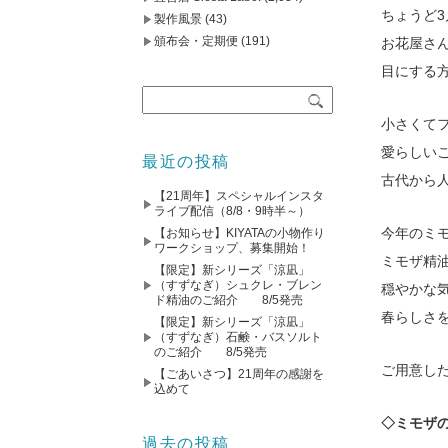
ちょうど
製作風景
(43)
頒布会・定期便
(191)
お花屋さ
目にする
小さくて
愛らしい
最近の投稿
古代から
【21周年】スペシャルインスタ
ライブ配信（8/8・9時半～）
今年のミ
【お知らせ】KIYATAの小物作り
ワークショップ、募集開始！
ミモザ精
【限定】新シリーズ「涼凪」
（すずなぎ）シュクレ・ブレン
穏やかな
ド精油のご紹介 8/5発売
春らしさ
【限定】新シリーズ「涼凪」
（すずなぎ）石鹸・バスソルト
のご紹介 8/5発売
ご用意し
【ごあいさつ】21周年の感謝を
込めて
◇ミモザ
過去の投稿