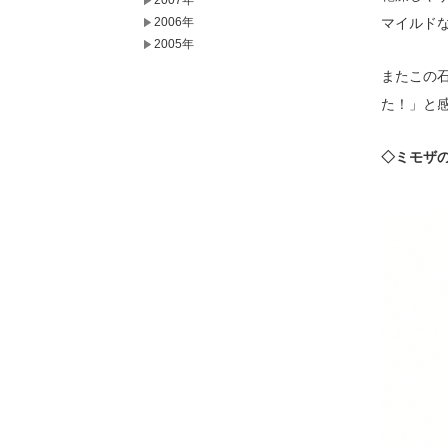
2007年
2006年
マイルド
2005年
またこの
た！」と
◇ミモザ