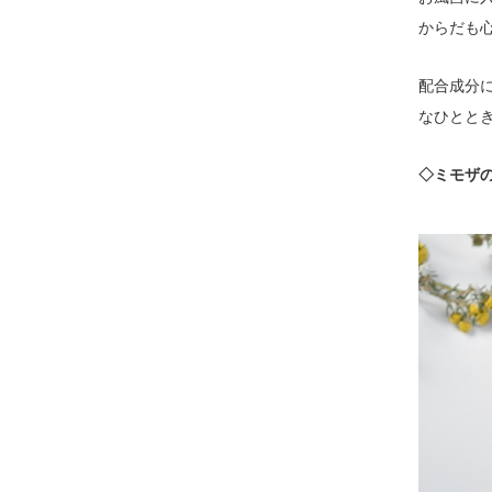
からだも
配合成分
なひとと
◇ミモザ