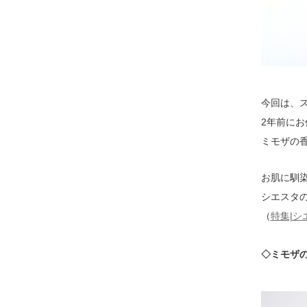
今回は、
2年前に
ミモザの
お肌に馴
シエスタ
（
特集|
◇ミモザ