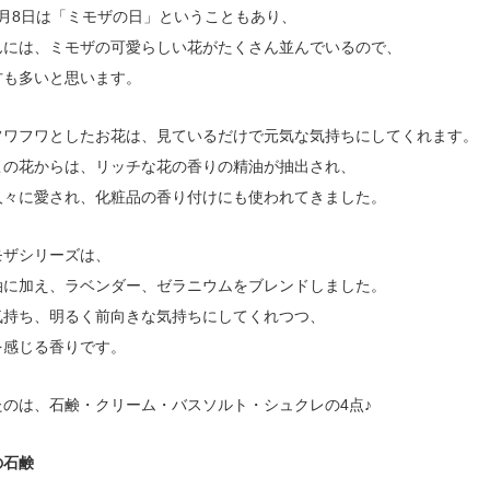
3月8日は「ミモザの日」ということもあり、
んには、ミモザの可愛らしい花がたくさん並んでいるので、
方も多いと思います。
フワフワとしたお花は、見ているだけで元気な気持ちにしてくれます。
この花からは、リッチな花の香りの精油が抽出され、
人々に愛され、化粧品の香り付けにも使われてきました。
モザシリーズは、
油に加え、ラベンダー、ゼラニウムをブレンドしました。
気持ち、明るく前向きな気持ちにしてくれつつ、
を感じる香りです。
たのは、石鹸・クリーム・バスソルト・シュクレの4点♪
の石鹸