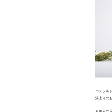
バスソル
湯上りの
お風呂に