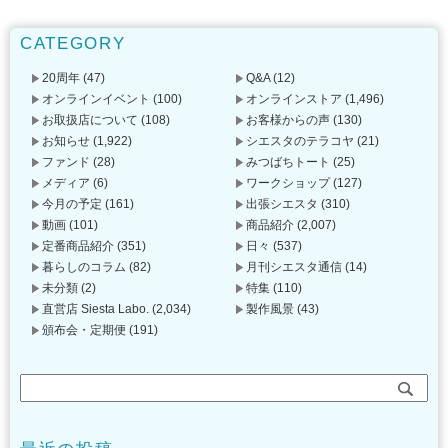
CATEGORY
20周年
(47)
Q&A
(12)
オンラインイベント
(100)
オンラインストア
(1,496)
お取扱店について
(108)
お客様からの声
(130)
お知らせ
(1,922)
シエスタのテラコヤ
(21)
ファンド
(28)
みつばちトート
(25)
メディア
(6)
ワークショップ
(127)
今月の予定
(161)
出張シエスタ
(310)
動画
(101)
商品紹介
(2,007)
定番商品紹介
(351)
日々
(537)
暮らしのコラム
(82)
月刊シエスタ通信
(14)
未分類
(2)
特集
(110)
直営店 Siesta Labo.
(2,034)
製作風景
(43)
頒布会・定期便
(191)