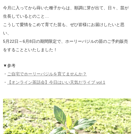
今月に入ってから蒔いた種子からは、順調に芽が出て、日々、苗が
生長しているとのこと…
こうして愛情をこめて育てた苗も、ぜひ皆様にお届けしたいと思
い、
5月22日～6月8日の期間限定で、ホーリーバジルの苗のご予約販売
をすることといたしました！
▼参考
・
ご自宅でホーリーバジルを育てませんか？
・
【オンライン茶話会】今日はいい天気だライブ vol.1