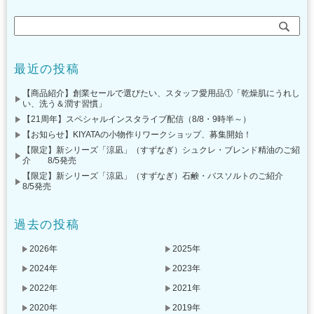
最近の投稿
【商品紹介】創業セールで選びたい、スタッフ愛用品①「乾燥肌にうれし
い、洗う＆潤す習慣」
【21周年】スペシャルインスタライブ配信（8/8・9時半～）
【お知らせ】KIYATAの小物作りワークショップ、募集開始！
【限定】新シリーズ「涼凪」（すずなぎ）シュクレ・ブレンド精油のご紹
介 8/5発売
【限定】新シリーズ「涼凪」（すずなぎ）石鹸・バスソルトのご紹介
8/5発売
過去の投稿
2026年
2025年
2024年
2023年
2022年
2021年
2020年
2019年