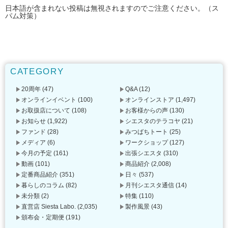
日本語が含まれない投稿は無視されますのでご注意ください。（ス
パム対策）
CATEGORY
20周年
(47)
Q&A
(12)
オンラインイベント
(100)
オンラインストア
(1,497)
お取扱店について
(108)
お客様からの声
(130)
お知らせ
(1,922)
シエスタのテラコヤ
(21)
ファンド
(28)
みつばちトート
(25)
メディア
(6)
ワークショップ
(127)
今月の予定
(161)
出張シエスタ
(310)
動画
(101)
商品紹介
(2,008)
定番商品紹介
(351)
日々
(537)
暮らしのコラム
(82)
月刊シエスタ通信
(14)
未分類
(2)
特集
(110)
直営店 Siesta Labo.
(2,035)
製作風景
(43)
頒布会・定期便
(191)