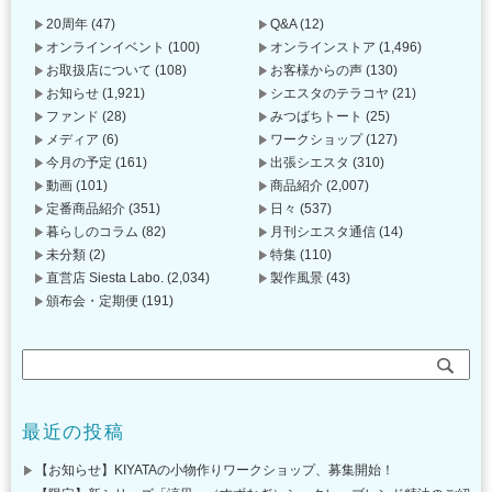
20周年
(47)
Q&A
(12)
オンラインイベント
(100)
オンラインストア
(1,496)
お取扱店について
(108)
お客様からの声
(130)
お知らせ
(1,921)
シエスタのテラコヤ
(21)
ファンド
(28)
みつばちトート
(25)
メディア
(6)
ワークショップ
(127)
今月の予定
(161)
出張シエスタ
(310)
動画
(101)
商品紹介
(2,007)
定番商品紹介
(351)
日々
(537)
暮らしのコラム
(82)
月刊シエスタ通信
(14)
未分類
(2)
特集
(110)
直営店 Siesta Labo.
(2,034)
製作風景
(43)
頒布会・定期便
(191)
最近の投稿
【お知らせ】KIYATAの小物作りワークショップ、募集開始！